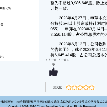
■
划的公告
公司于2023年5月4日披露了《关于部分控股股东及其部分一致行动
人减持公司股份合计超过1%的公告》（公告编号：2023-056）。自2023
年5月4日起至本公告披露日，申萍及其一致行动人累计减持比例为
0.874%，期间申萍及其一致行动人减持股份情况如下：
公告
■
2、股东本次减持前后持股情况
■
二、其他相关说明
1、本次减持遵守《证券法》、《深圳证券交易所股票上市规则》、
公告
《深圳证券交易所上市公司自律监管指引第1号——主板上市公司规范运
3
上一篇
下一篇
4
作》、《上市公司股东、董监高减持股份的若干规定》、《深圳证券交易
赞
所上市公司股东及董事、监事、高级管理人员减持股份实施细则》等法律
法规、部门规章、规范性文件的规定。
2、截至2023年6月11日，本次减持计划期限届满，股东申萍减持股
份符合此前已披露的减持计划，不存在违反承诺的情形。
3、本次减持计划实施不会导致公司控制权发生变更，不会对公司治
满意度：
理结构、股权结构及持续经营产生重大影响。
4、公司将持续关注股东减持计划，并按照法律法规的规定及时履行
信息披露义务。
版权所有，未经书面授权不得复制或建立镜像 京ICP证 140145号 京公网安备1101020
Copyright 2001-2010 China Securities Journal. All Rights Reserved