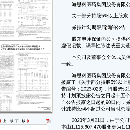
本公司及董事会全体成员保证公告内容与信息披露义务人提供的信息
一致。
海思科医药集团股份有限公司(以下简称“公司”)于2023年2月20日晚间
披露了《关于部分持股5%以上股东减持公司股份计划的预披露公告》(公
告编号：2023-023)，持股5%以上股东申萍女士拟通过集中竞价方式自减
持计划预披露公告之日起十五个交易日后的90日内，或通过大宗交易方式
自公告披露之日起的90日内，减持公司股份合计不超过10,000,000股，合
计减持比例不超过公司当时总股本的0.896%。
2023年3月21日，由于公司部分限制性股票回购注销完成，公司总股
本由1,115,607,470股变更为1,114,117,970股，故申萍拟减持股份数量调
整为不超过9,986,648股。除上述调整外，减持比例等其余事项与原减持
计划一致。
2023年4月27日，申萍本次减持计划时间过半，公司披露了《关于部
分持股5%以上股东减持计划时间过半的进展公告》（公告编号：2023-
055），申萍在2023年3月14日—2023年4月27日期间合计减持公司股份
3,556,114股，占公司总股本的0.319%。
2023年6月12日，公司收到申萍出具的《关于股份减持计划期限届满
的告知函》，截至2023年6月11日，本次减持计划期限届满，申萍累计减
持6,645,414股，占公司总股本的0.596%，现将本次减持实施情况公告如
下：
一、股东减持情况
上一版
下一版
1、股东减持股份情况