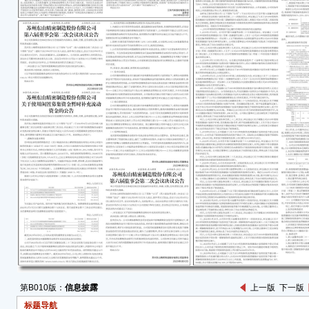
本公
任何
容的
文灿
202
灿集
通知
“文
符合
履行
会注册
公司
证券
施。
要求
资风
第B010版：
信息披露
上一版
下一版
特
标题导航