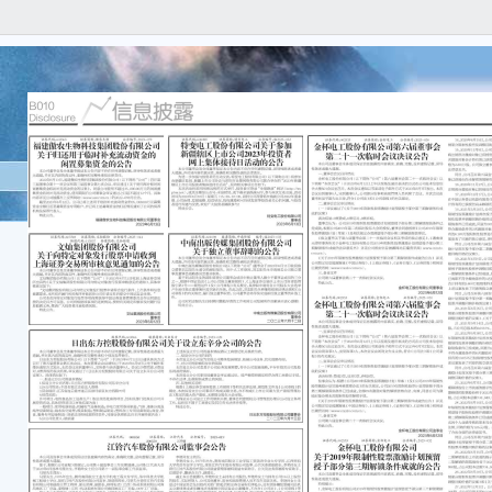
证券
号：20
转债
文灿
关于
上海