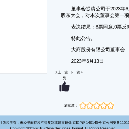
9月至2015年10月任星海国际商业保理（天津）有限公司副总经理、总经
理；2015年10月历任大连装备投资集团有限公司风审部、资产管理部、信
访安全部部长；2016年5月至2023年3月任大连国讯科技有限公司执行董
事、总经理；2017年12月至2018年9月任大连国通资产经营管理有限公司
董事长；2018年2月至2023年3月任大连学苑教育信息网络有限公司董事
长；2023年2月至今任大连国商资产经营管理有限公司执行董事、总经
理。
证券代码：600694 证券简称：大商股份 编号：2023－
028
大商股份有限公司
关于董事辞职及补选董事的公告
本公司董事会及全体董事保证本公告内容不存在任何虚假记载、误导
性陈述或者重大遗漏，并对其内容的真实性、准确性和完整性承担个别及
3
上一篇
下一篇
4
连带责任。
赞
大商股份有限公司（以下简称“公司”）董事会于近日收到外部董事桂
冰提交的书面辞职报告。桂冰因工作调整申请辞去公司第十一届董事会董
事职务。根据相关法律法规及《公司章程》规定，桂冰的辞职申请自送达
公司董事会时生效。
满意度：
根据《公司章程》的有关规定，经公司董事会提名委员会审查通过，
公司于2023年6月12日召开第十一届董事会第十四次会议，审议通过《关
于提名第十一届董事会非独立董事候选人的议案》，同意提名张海钧为公
司第十一届董事会非独立董事候选人，任期自股东大会审议通过之日起至
版权所有，未经书面授权不得复制或建立镜像 京ICP证 140145号 京公网安备1101020
本届董事会届满之日止，公司独立董事对上述事项发表了同意的独立意
Copyright 2001-2010 China Securities Journal. All Rights Reserved