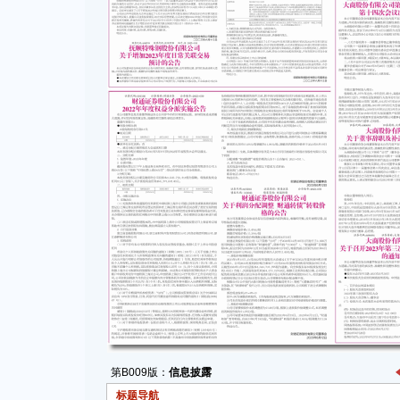
第B009版：
信息披露
标题导航