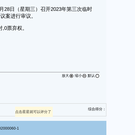
放大
缩小
默认
综合得分：
点击星星就可以评分了
00060-1