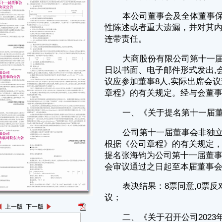
章程》的有关规定。经与会董事审议,一致通过以下议案：
一、《关于提名第十一届董事会非独立董事候选人的议案》
公司第十一届董事会非独立董事桂冰因工作调整申请辞去董事职务，
根据《公司章程》的有关规定，经公司董事会提名委员会审查通过，同意
提名张海钧为公司第十一届董事会非独立董事候选人。任期自公司股东大
会审议通过之日起至本届董事会届满之日止。
表决结果：8票同意,0票反对,0票弃权，本议案尚需提交股东大会审
议；
二、《关于召开公司2023年第三次临时股东大会的议案》
董事会提请公司于2023年6月28日（星期三）召开2023年第三次临时
股东大会，对本次董事会第一项议案进行审议。
表决结果：8票同意,0票反对,0票弃权。
特此公告。
大商股份有限公司董事会
2023年6月13日
非独立董事候选人简历：
张海钧，男，1971年出生,中共党员,硕士，高级政工师,经济师。历任
上一版
下一版
中国农业银行大连市沙河口支行、中国农业发展银行大连市分行信贷员、
客户部主管；2012年2月任大连保理融资服务有限公司部门经理、2012年