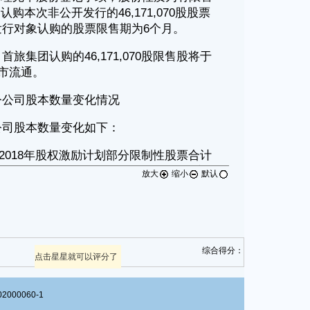
放大
缩小
默认
综合得分：
点击星星就可以评分了
00060-1