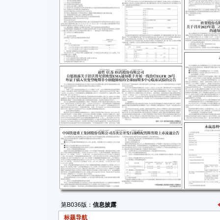
第B036版：
信息披露
标题导航