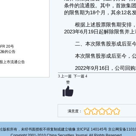
截至本公告出具日，除上述情况外，公司未发生其他导致公司股本数
量变化的事项。
三、本次限售股上市流通的有关承诺
本次申请解除股份限售的股东首旅集团做出承诺：认购的首旅酒店因
本次非公开发行的股份自股份发行结束之日起18个月内不得转让。前述锁
定期届满后将按照中国证监会和上海证券交易所的有关规定执行。通过本
次募集资金而认购的首旅酒店股份因公司送红股、转增股本等情形而增持
的部分，亦遵守前述锁定期的约定。
R 20号
试验的公告
截至本公告出具日，首旅集团严格履行了上述承诺，且首旅集团不存
在对公司的资金占用，公司对首旅集团不存在违规担保等损害公司利益的
股上市流通公告
行为，不存在影响本次限售股上市流通的情况。
四、本次限售股份申请上市流通的基本情况
3
上一篇
下一篇
4
1、本次解除限售股份的上市流通日期为2023年6月19日（星期
赞
一）。
2、本次申请解除限售的股份共计46,171,070股，占公司股本总额的
4.13%。
3、股份解除限售及上市流通具体情况如下：
满意度：
单位：股
■
版权所有，未经书面授权不得复制或建立镜像 京ICP证 140145号 京公网安备1101020
五、股份变动结构表
Copyright 2001-2010 China Securities Journal. All Rights Reserved