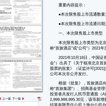
本次限售股上市类型为北京首旅酒店（集团）股份有限公司（以下简
称“首旅酒店”或“公司”）2021年度非公开发行限售股，具体情况如下：
2021年10月18日，中国证券监督管理委员会（以下简称“中国证监
会”）出具了《关于核准北京首旅酒店（集团）股份有限公司非公开发行
股票的批复》（证监许可[2021]3299号）（以下简称“《批复》”），核准
公司本次非公开发行。
根据《批复》，首旅酒店向北京首都旅游集团有限责任公司（以下简
称“首旅集团”）、招商基金管理有限公司、广发证券股份有限公司等13名
投资者共发行人民币普通股（A股）134,348,410股，募集资金总额
2,999,999,995.30元，该等新增股份已于2021年12月16日在中国证券登记
结算有限责任公司上海分公司办理完毕股份登记手续，股份性质为有限售
条件的流通股。其中，首旅集团认购本次非公开发行的46,171,070股股票
的限售期为18个月，其余12名发行对象认购的股票限售期为6个月。
根据上述股票限售期安排，首旅集团认购的46,171,070股限售股将于
2023年6月19日起解除限售并上市流通。
二、本次限售股形成后至今公司股本数量变化情况
本次限售股形成后至今，公司股本数量变化如下：
2022年9月16日，公司回购2018年股权激励计划部分限制性股票合计
2,389,998股并注销；2022年10月20日，公司回购2018年股权激励计划部
分限制性股票合计134,250股并注销。
前述股票回购并注销后，公司总股本由1,121,383,122股变更为
上一版
下一版
1,118,858,874股。