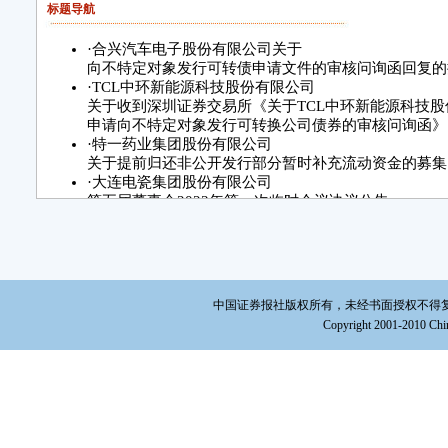
标题导航
·
合兴汽车电子股份有限公司关于
向不特定对象发行可转债申请文件的审核问询函回复的
·
TCL中环新能源科技股份有限公司
关于收到深圳证券交易所《关于TCL中环新能源科技股
申请向不特定对象发行可转换公司债券的审核问询函》
·
特一药业集团股份有限公司
关于提前归还非公开发行部分暂时补充流动资金的募集
·
大连电瓷集团股份有限公司
第五届董事会2023年第一次临时会议决议公告
·
江苏鼎胜新能源材料股份有限公司
关于向特定对象发行股票申请收到上海证券交易所审核
告
·
四川成渝高速公路股份有限公司
关于独立董事辞职的公告
中国证券报社版权所有，未经书面授权不得复制或建立镜
·
四川和邦生物科技股份有限公司
Copyright 2001-2010 Chin
关于回复上海证券交易所《关于四川和邦生物科技股份
不特定对象发行可转换公司债券的审核中心意见落实函
·
上海美迪西生物医药股份有限公司
关于股东减持股份数量过半暨减持股份进展公告