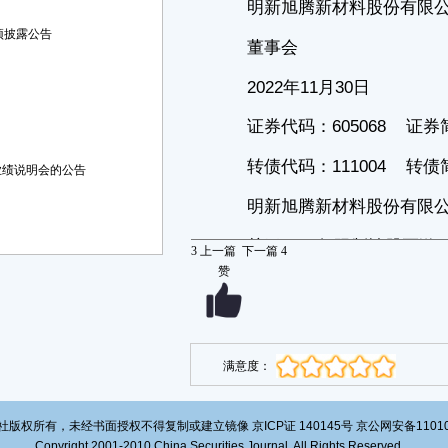
任。
预披露公告
一、2021年限制性股票激励计划的基本情况
1、2021年11月11日，明新旭腾新材料股份有限公司（以下简称“公
司”）召开第二届董事会第二十次会议，审议通过了《关于公司〈2021年
限制性股票激励计划（草案）〉及其摘要的议案》、《关于公司〈2021年
限制性股票激励计划实施考核管理办法〉的议案》和《关于提请股东大会
授权董事会办理2021年限制性股票激励计划有关事项的议案》，公司独立
董事对相关议案发表了同意的独立意见。
业绩说明会的公告
2、2021年11月11日，公司召开第二届监事会第十七次会议，审议通
过了《关于公司〈2021年限制性股票激励计划（草案）〉及其摘要的议
案》、《关于公司〈2021年限制性股票激励计划实施考核管理办法〉的议
案》和《关于核实公司〈2021年限制性股票激励计划激励对象名单〉的议
案》。
3
上一篇
下一篇
4
赞
3、2021年11月12日至2021年11月23日，公司通过公司网站对公司
2021年限制性股票激励计划（以下简称“本次激励计划”）激励对象的姓名
和职务进行了公示。在公示的时限内，没有任何组织或个人提出异议或不
良反映，无反馈记录。2021年11月24日，公司公告了《明新旭腾监事会关
于公司2021年限制性股票激励计划首次授予部分激励对象名单的审核意见
及公示情况说明》，监事会对本次激励计划首次授予部分激励对象名单进
满意度：
行了核查并对公示情况进行了说明。
4、2021年11月29日，公司召开2021年第三次临时股东大会，审议通
过了《关于公司〈2021年限制性股票激励计划（草案）〉及其摘要的议
版权所有，未经书面授权不得复制或建立镜像 京ICP证 140145号 京公网安备1101020
案》、《关于公司〈2021年限制性股票激励计划实施考核管理办法〉的议
Copyright 2001-2010 China Securities Journal. All Rights Reserved
案》和《关于提请股东大会授权董事会办理股权激励相关事宜的议案》，