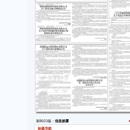
第B023版：
信息披露
标题导航