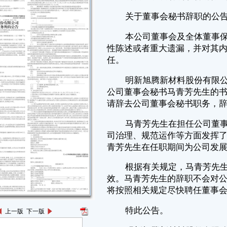
公司董事会秘书马青芳先生的书面辞职报告，马青芳先生因个人原因，申
请辞去公司董事会秘书职务，辞职后将不再担任公司任何职务。
马青芳先生在担任公司董事会秘书期间，恪尽职守、勤勉尽责，在公
司治理、规范运作等方面发挥了积极作用。在此，公司及公司董事会对马
青芳先生在任职期间为公司发展所做的辛勤工作和贡献表示衷心感谢！
根据有关规定，马青芳先生的辞职申请自送达公司董事会之日起生
效。马青芳先生的辞职不会对公司的正常生产和经营造成不利影响。公司
将按照相关规定尽快聘任董事会秘书并及时公告。
特此公告。
明新旭腾新材料股份有限公司
董事会
2022年11月30日
证券代码：605068 证券简称：明新旭腾 公告编号：2022-110
转债代码：111004 转债简称：明新转债
明新旭腾新材料股份有限公司
关于2021年限制性股票激励计划
预留权益失效的公告
上一版
下一版
本公司董事会及全体董事保证本公告内容不存在任何虚假记载、误导
性陈述或者重大遗漏，并对其内容的真实性、准确性和完整性承担法律责