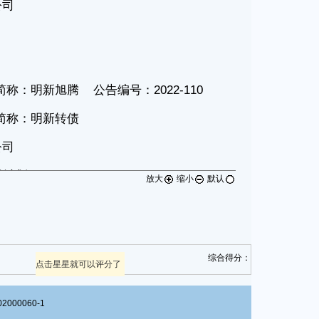
放大
缩小
默认
综合得分：
点击星星就可以评分了
00060-1