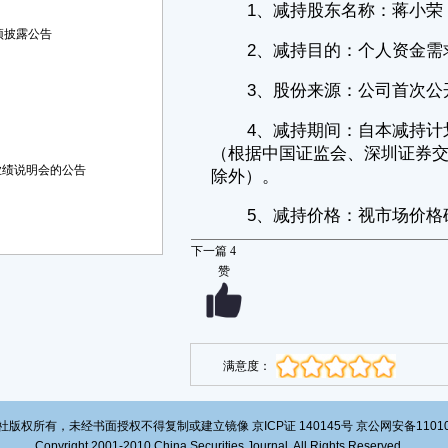
股份数量做相应调整。
预披露公告
三、其他事项说明
1、蒋小荣女士承诺：在上述计划减持股份期间，严格遵守《深圳证
券交易所股票上市规则》《深圳证券交易所上市公司股东及董事、监事、
高级管理人员减持股份实施细则》《上市公司收购管理办法》等有关法律
法规、规定的要求进行股份减持及信息披露。
2、蒋小荣女士承诺：本次股份减持计划系股东自主行为，同意公司
董事会按照相关规定代为履行披露义务。
业绩说明会的公告
3、本次减持计划实施不会导致公司控制权发生变更，不会对公司治
理结构、股权结构及持续性经营造成影响。
四、备查文件
下一篇
4
蒋小荣女士出具的《股份减持计划告知函》
赞
特此公告。
广东小崧科技股份有限公司
董事会
满意度：
2022年11月30日
版权所有，未经书面授权不得复制或建立镜像 京ICP证 140145号 京公网安备1101020
Copyright 2001-2010 China Securities Journal. All Rights Reserved