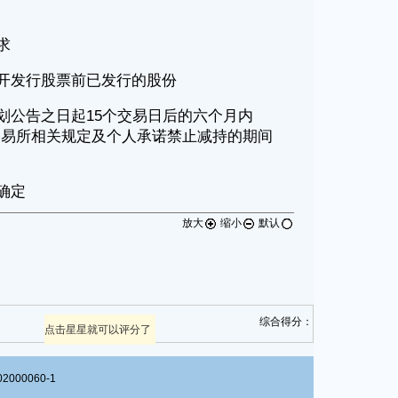
放大
缩小
默认
综合得分：
点击星星就可以评分了
00060-1