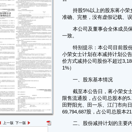
小荣女士计划在本减持计划公告之日起15个交易日后的六个月内以集中竞
价方式减持公司股份不超过3,180,000股（即不超过本公司总股本比例
1%）
一、股东基本情况
截至本公告日，蒋小荣女士直接持有公司股票16,391,816股，均为无
限售流通股，占公司总股本的5.15%。蒋小荣女士与其一致行动人田甜、
田野阳光、田一乐、江门市向日葵投资有限公司合计持有公司股票
69,794,687股，占公司总股本21.94%。
二、股份减持计划的主要内容
1、减持股东名称：蒋小荣
2、减持目的：个人资金需求
3、股份来源：公司首次公开发行股票前已发行的股份
4、减持期间：自本减持计划公告之日起15个交易日后的六个月内
（根据中国证监会、深圳证券交易所相关规定及个人承诺禁止减持的期间
除外）。
5、减持价格：视市场价格确定
6、减持方式：二级市场集中竞价交易
7、减持数量：减持数量不超过3,180,000股，即不超过公司总股本的
上一版
下一版
1%
若计划减持期间有送股、资本公积金转增股本等股份变动事项，上述