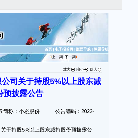
首页
|
电子报首页
|
版面导航
|
标题导航
上一期
下一期
放大
缩小
默认
公司关于持股5%以上股东减
份预披露公告