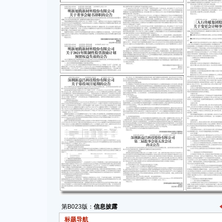
第B023版：
信息披露
标题导航