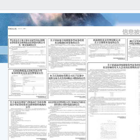
广发
称“管
《广
式召
计划
人大