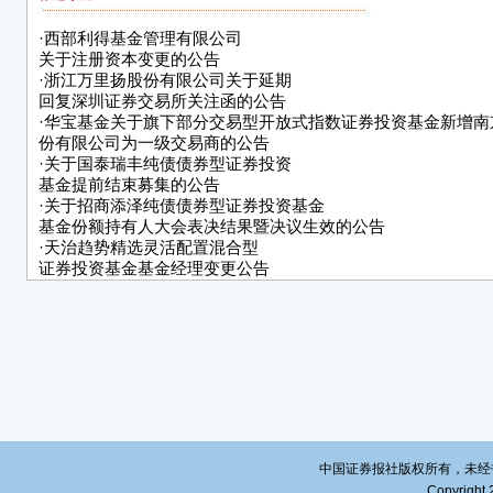
1、
·
西部利得基金管理有限公司
关于注册资本变更的公告
2、投
·
浙江万里扬股份有限公司关于延期
起，至
回复深圳证券交易所关注函的公告
表决
·
华宝基金关于旗下部分交易型开放式指数证券投资基金新增南
份有限公司为一级交易商的公告
间为
·
关于国泰瑞丰纯债债券型证券投资
见下
基金提前结束募集的公告
·
关于招商添泽纯债债券型证券投资基金
鉴于
基金份额持有人大会表决结果暨决议生效的公告
给予
·
天治趋势精选灵活配置混合型
高开
证券投资基金基金经理变更公告
权根
·
恒力石化股份有限公司关于以集中
不超
竞价交易方式首次回购公司股份的公告
间，
·
关于泰达宏利景气智选18个月持有期混合型证券投资基金新增
的公告
最终
·
广发证券资产管理（广东）有限公司关于以通讯方式召开广发
规定
年定期开放债券型
集合资产管理计划份额持有人大会的第二次提示性公告
二、
本次
中国证券报社版权所有，未经书面授
睿利
Copyright 