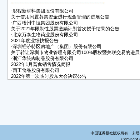
生、
·
彤程新材料集团股份有限公司
3、
关于使用闲置募集资金进行现金管理的进展公告
司部
·
广西梧州中恒集团股份有限公司
关于2021年限制性股票激励计划首次授予结果的公告
二、
·
北京万泰生物药业股份有限公司
2021年度业绩快报公告
(一
·
深圳经济特区房地产（集团）股份有限公司
1、
关于转让深圳市物业管理有限公司100%股权暨关联交易的进
·
浙江华统肉制品股份有限公司
及20
2022年1月畜禽销售情况简报
审议
·
西王食品股份有限公司
2022年第一次临时股东大会决议公告
表
·
厦门建霖健康家居股份有限公司
股票交易异常波动公告
■
·
浙江物产环保能源股份有限公司
2022年第二次临时股东大会决议公告
(二
■
(三
议案
中国证券报社版权所有，未经书面授
Copyright 