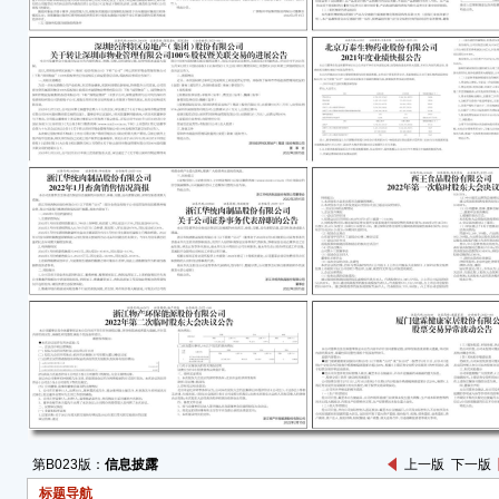
(一)
(二
都大厦
(三
股东
■
(四
的规
会议
议结
合《
(五
1、
先生
式参
第B023版：
信息披露
上一版
下一版
2、
标题导航