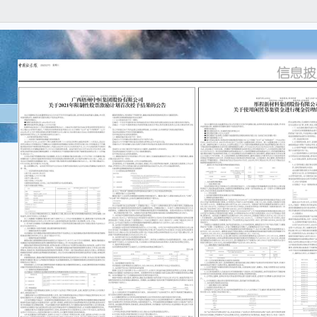
本公
任何
容的
重要
●本
一、