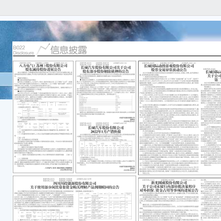
本公
任何
容的
重要
上海
司”
召开职