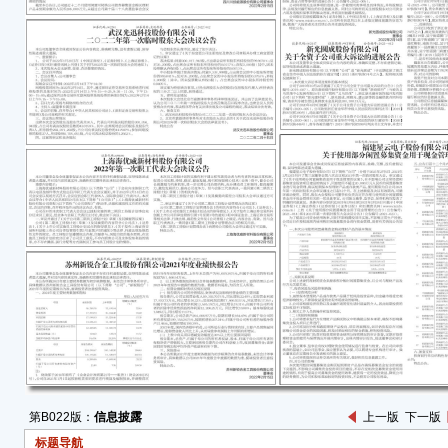
公司
人、
民共和
优威
程》
召集
公司
第二
与会
一、
划（
公司
的内
司实
上海
第3
定。
第B022版：
信息披露
上一版
下一版
担的
司员
标题导航