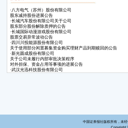
形，
·
八方电气（苏州）股份有限公司
工持
股东减持股份进展公告
本次
·
长城汽车股份有限公司关于公司
股东部分股份解除质押的公告
者与
·
长城国际动漫游戏股份有限公司
稳定
股票交易异常波动公告
干，
·
四川川投能源股份有限公司
治理
关于使用部分闲置募集资金购买理财产品到期赎回的公告
发展
·
新光圆成股份有限公司
一致
关于公司未履行内部审批决策程序
对外担保、资金占用等事项的进展公告
容。
·
武汉光迅科技股份有限公司
《第
二○二二年第一次临时股东大会决议公告
·
福建星云电子股份有限公司
经公
关于使用部分闲置募集资金用于现金管理的进展公告
二、
·
上海海优威新材料股份有限公司
划管
2022年第一次职工代表大会决议公告
·
苏州新锐合金工具股份有限公司2021年度业绩快报公告
公司
容符
施员
中国证券报社版权所有，未经书面授
证券
Copyright 