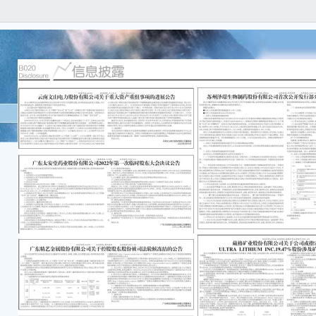
本公
内容
漏，
法律
重要
●股
本次