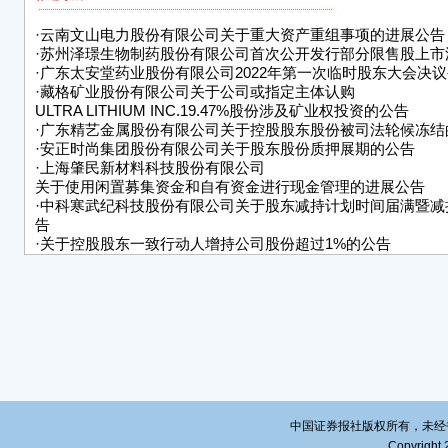
股东
寒武纪
·
云南文山电力股份有限公司关于重大资产重组事项的进展公告
司总股
·
苏州泽璟生物制药股份有限公司首次公开发行部分限售股上市
·
广东太安堂药业股份有限公司2022年第一次临时股东大会决
20
·
藏格矿业股份有限公司关于公司或指定主体认购
科胜
ULTRA LITHIUM INC.19.47%股份涉及矿业权投资的公告
知函
·
广东精艺金属股份有限公司关于控股股东股份被司法轮候冻结
·
安正时尚集团股份有限公司关于股东股份质押展期的公告
持公司
·
上海肇民新材料科技股份有限公司
的0
关于使用闲置募集资金和自有资金进行现金管理的进展公告
公司股
·
中科寒武纪科技股份有限公司关于股东减持计划时间届满暨减
1.
告
区间
·
关于控股股东一致行动人增持公司股份超过1%的公告
一、
■
上述
■
二、
中国证券报社版权所有，未经书面授
（一
Copyright 