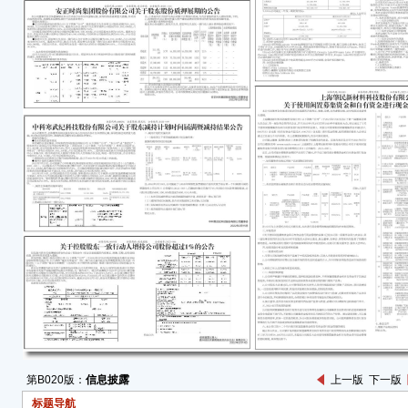
公司（
州工
简称“
司总
业（
4,0
京原
合伙
行动关
总股本
上述
已于2
●减
20
股份
202
大宗
第B020版：
信息披露
上一版
下一版
14,
标题导航