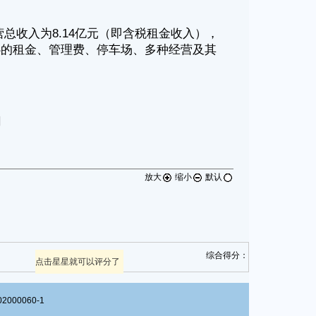
放大
缩小
默认
综合得分：
点击星星就可以评分了
00060-1