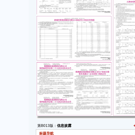
第B013版：
信息披露
标题导航