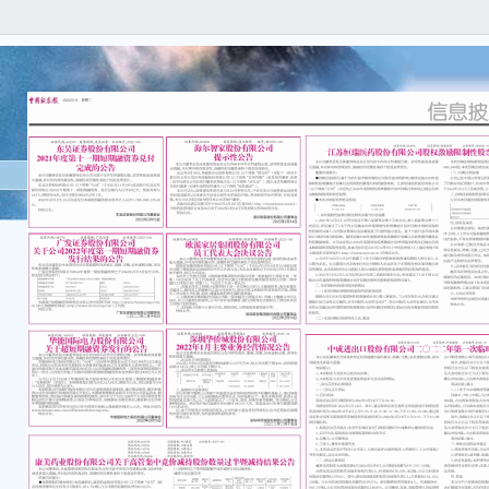
本公
实、
大遗
特
1、
2、
情况