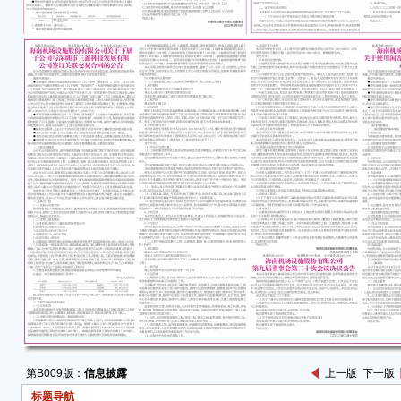
一、
（一
1、
现场
14:3
网络
圳证
2022
13:
票的具
的任
2、
河路
3、
第B009版：
信息披露
上一版
下一版
4、
标题导航