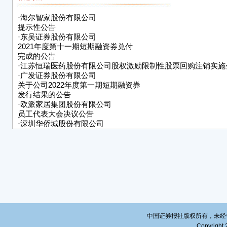
5、
·
海尔智家股份有限公司
6、
提示性公告
交易
·
东吴证券股份有限公司
会议
2021年度第十一期短期融资券兑付
完成的公告
（二
·
江苏恒瑞医药股份有限公司股权激励限制性股票回购注销实施
·
广发证券股份有限公司
截至
关于公司2022年度第一期短期融资券
司股份
发行结果的公告
·
欧派家居集团股份有限公司
出席
员工代表大会决议公告
份17
·
深圳华侨城股份有限公司
52.
2022年1月主要业务经营情况公告
人，代
·
华能国际电力股份有限公司
关于超短期融资券发行的公告
数的3
·
中成进出口股份有限公司二〇二二年第一次临时股东大会决议
41,
·
康美药业股份有限公司关于高管集中竞价减持股份数量过半暨
12.
公告
席了
·
海南机场设施股份有限公司关于下属子公司与深圳市三鑫科技
公司签订关联交易合同的公告
二、
中国证券报社版权所有，未经书面授
本次
Copyright 