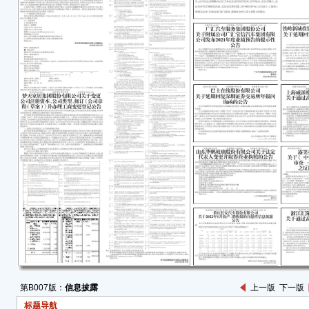
之反
本公
实、
遗漏
露笑
于 2
下简
目审查
称“
机构
查，
反馈
资讯网
技股
件反
公司
核准
第B007版：
信息披露
上一版
下一版
确定
标题导航