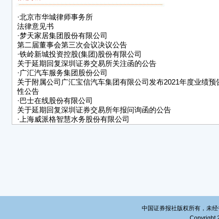
信息
投资
·
北京市华城律师事务所
法律意见书
特
·
梦天家居集团股份有限公司
第二届董事会第三次会议决议公告
露笑
·
铁岭新城投资控股(集团)股份有限公司
关于延期回复深圳证券交易所关注函的公告
二〇
·
广汇汽车服务集团股份公司
关于附属公司广汇宝信汽车集团有限公司发布2021年度业绩预
性公告
·
巴士在线股份有限公司
关于延期回复深圳证券交易所年报问询函的公告
·
上海威派格智慧水务股份有限公司
关于通过高新技术企业重新认定的
公告
·
山东华鹏玻璃股份有限公司关于法定代表人变更并取得营业执
·
露笑科技股份有限公司
关于《 中国证监会行政许可项目
审查一次反馈意见通知书》
之反馈意见回复的公告
·
浙江汇隆新材料股份有限公司
关于通过高新技术企业重新认定的
中国证券报社版权所有，未经书面授
公告
Copyright 