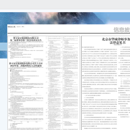
证券
技 公
露笑
关于
审查