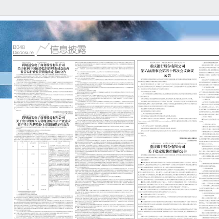
证券
份 公
广州
关于
见通
本公