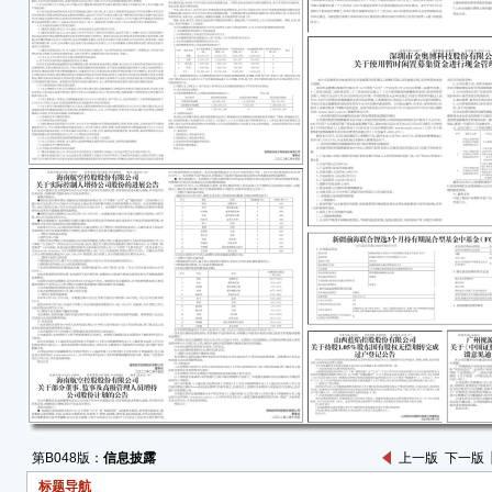
实、
遗漏
广州
司”
证监
反馈意
见》”
讯网（
证监
告》（
公司
《反
并按
了核
回复
讯网（
子科
反馈
第B048版：
信息披露
上一版
下一版
披露
标题导航