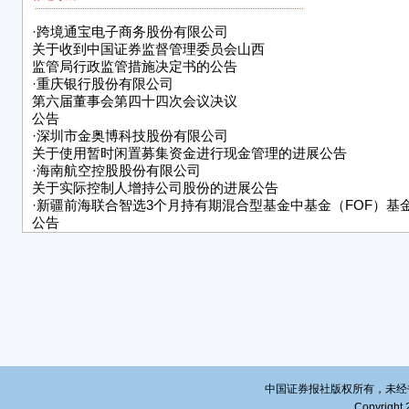
公司
·
跨境通宝电子商务股份有限公司
核准
关于收到中国证券监督管理委员会山西
不确
监管局行政监管措施决定书的公告
展情
·
重庆银行股份有限公司
投资
第六届董事会第四十四次会议决议
公告
特
·
深圳市金奥博科技股份有限公司
关于使用暂时闲置募集资金进行现金管理的进展公告
广州
·
海南航空控股股份有限公司
关于实际控制人增持公司股份的进展公告
董
·
新疆前海联合智选3个月持有期混合型基金中基金（FOF）基
20
公告
·
山西蓝焰控股股份有限公司
关于持股1.05%股东国有股权无偿划转完成过户登记公告
·
广州视源电子科技股份有限公司
关于《中国证监会行政许可项目审查二次反馈意见通知书》之
公告
中国证券报社版权所有，未经书面授
Copyright 