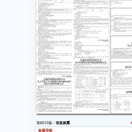
第B015版：
信息披露
标题导航