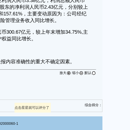
放大
缩小
默认
综合得分：
点击星星就可以评分了
00060-1