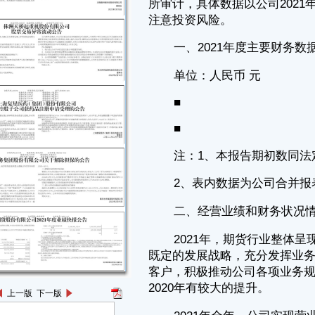
■
注：1、本报告期初数同法定披露的上年年末数。
2、表内数据为公司合并报表数据。
二、经营业绩和财务状况情况说明
2021年，期货行业整体呈现较快发展态势，规模不断提升。公司坚持
既定的发展战略，充分发挥业务资源整合优势，大力开发机构客户和产业
客户，积极推动公司各项业务规模的稳健增长，使得公司整体盈利能力较
2020年有较大的提升。
2021年全年，公司实现营业利润人民币3.38亿元，利润总额人民币
3.31亿元，实现归属于上市公司股东的净利润人民币2.43亿元，分别较上
年同期增长179.36%、160.43%和157.61%，主要变动原因为：公司经纪
业务手续费收入、利息收入、风险管理业务收入同比增长。
2021年末，公司总资产人民币300.67亿元，较上年末增加34.75%,主
要变动原因为:公司经纪业务客户权益同比增长。
三、风险提示
公司不存在影响本次业绩快报内容准确性的重大不确定因素。
本公告所载2021年度公司的主要财务数据为初步核算数据，未经会计
师事务所审计，可能与公司2021年年度报告中披露的数据存在差异，敬请
投资者注意投资风险。
上一版
下一版
四、上网公告附件