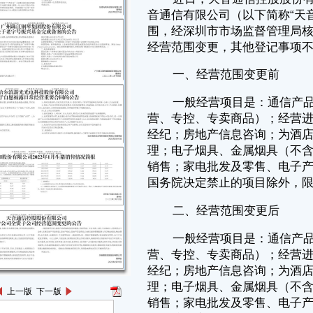
经纪；房地产信息咨询；为酒店提供管理服务；自有物业租赁；物业管
理；电子烟具、金属烟具（不含烟草制品）、烟油销售；第一类医疗器械
销售；家电批发及零售、电子产品批发及零售。（以上法律、行政法规、
国务院决定禁止的项目除外，限制的项目须取得许可后方可经营）
二、经营范围变更后
一般经营项目是：通信产品的购销及技术服务；国内贸易（不含专
营、专控、专卖商品）；经营进出口业务；从事房地产开发经营；房地产
经纪；房地产信息咨询；为酒店提供管理服务；自有物业租赁；物业管
理；电子烟具、金属烟具（不含烟草制品）、烟油销售；第一类医疗器械
销售；家电批发及零售、电子产品批发及零售。（以上法律、行政法规、
国务院决定禁止的项目除外，限制的项目须取得许可后方可经营）；技术
服务、技术开发、技术咨询、技术交流、技术转让、技术推广；5G通信
技术服务；软件开发；信息技术咨询服务；信息系统集成服务；网络与信
息安全软件开发；物联网应用服务；物联网技术服务；物联网设备销售；
物联网技术研发。（除依法须经批准的项目外，凭营业执照依法自主开展
经营活动）
特此公告。
天音通信控股股份有限公司
董事会
2022年2月15日
上一版
下一版