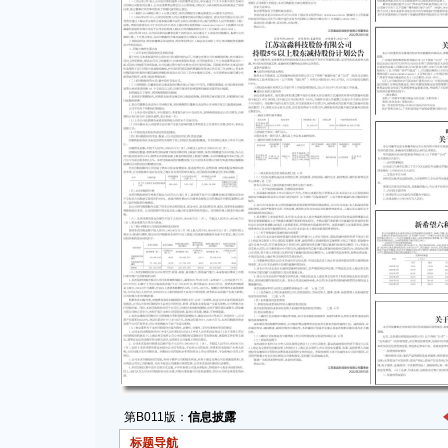
第B011版：
信息披露
标题导航