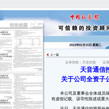
2022年02月15日 星期二
上一篇
证券简称：天音控股 证券代码
本公司及董事会全体成员保证信息披露内容的真实、准确、完整，没
天音通信
有虚假记载、误导性陈述或重大遗漏。
关于公司全资子
近日，天音通信控股股份有限公司（以下简称“公司”）全资子公司天
音通信有限公司（以下简称“天音通信”）因经营需要，决定增加经营范
围，经深圳市市场监督管理局核准，现已完成经营范围变更。本次仅涉及
经营范围变更，其他登记事项不变。具体变更事项如下：
一、经营范围变更前
一般经营项目是：通信产品的购销及技术服务；国内贸易（不含专
营、专控、专卖商品）；经营进出口业务；从事房地产开发经营；房地产