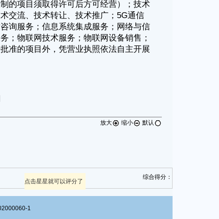
放大
缩小
默认
综合得分：
点击星星就可以评分了
00060-1