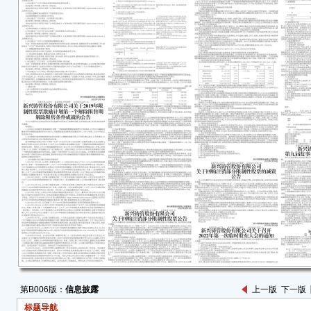
本公
任何
容的
上海
202
简称
审查一
称“
市公
行了
释，
门提
公司
求及
回复
公司
核准
第B006版：
信息披露
上一版
下一版
通过
标题导航