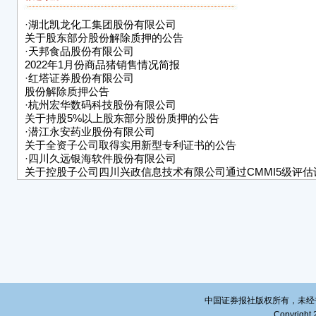
查通
进展
·
湖北凯龙化工集团股份有限公司
媒体
关于股东部分股份解除质押的公告
报》和
·
天邦食品股份有限公司
2022年1月份商品猪销售情况简报
关公
·
红塔证券股份有限公司
请广
股份解除质押公告
·
杭州宏华数码科技股份有限公司
特
关于持股5%以上股东部分股份质押的公告
上海
·
潜江永安药业股份有限公司
关于全资子公司取得实用新型专利证书的公告
20
·
四川久远银海软件股份有限公司
关于控股子公司四川兴政信息技术有限公司通过CMMI5级评估
告
·
上海中毅达股份有限公司关于收到《中国证监会行政许可项目
一次反馈意见通知书》的公告
·
株洲华锐精密工具股份有限公司
关于向不特定对象发行可转换公司债券的审核中心意见落实函
的提示性公告
·
新兴铸管股份有限公司
第九届董事会第九次会议决议公告
中国证券报社版权所有，未经书面授
Copyright 