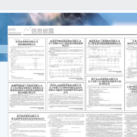
A股
达 公
B股
上海
行政
一次