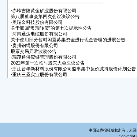
股，占
超过4
·
赤峰吉隆黄金矿业股份有限公司
第八届董事会第四次会议决议公告
一、
·
奥瑞金科技股份有限公司
■
关于赎回“奥瑞转债”的第七次提示性公告
·
河南通达电缆股份有限公司
注：
关于使用部分暂时闲置募集资金进行现金管理的进展公告
资本
·
贵州钢绳股份有限公司
股票交易异常波动公告
上述
·
瑞茂通供应链管理股份有限公司
2022年第一次临时股东大会决议公告
上述
·
浙江台华新材料股份有限公司监事集中竞价减持股份计划公告
·
重庆三圣实业股份有限公司
■
关于公司为子公司提供担保的进展公告
二、
■
(一
(二
大股
中国证券报社版权所有，未经书面授
股期
Copyright 