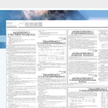
本公
内容
漏，
及连
重要
●相