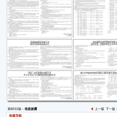
截至
司（
管理有
股本的
资管理
总股本
资管理
有公司
公司总
●集
因个
生、
日后
公司
定，
持股
25%
第B032版：
信息披露
上一版
下一版
股本的
标题导航