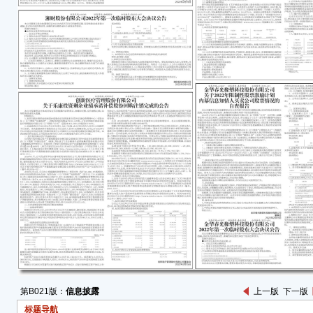
单
■
二、
（一
业绩
公司
电联产
万元，
17,
115
万元、
收益1
主要
的趋
煤热
售收
一方
第B021版：
信息披露
上一版
下一版
利能
标题导航