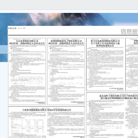
本公
任何
容的
本公
据，
源股份
中披
一、