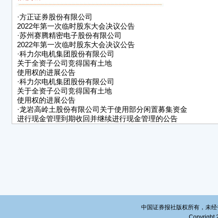
（二
·
方正证券股份有限公司
因
2022年第一次临时股东大会决议公告
·
苏州赛腾精密电子股份有限公司
公司
2022年第一次临时股东大会决议公告
114
·
科力尔电机集团股份有限公司
内，
关于全资子公司竞得国有土地
能源
使用权的进展公告
许可[
·
科力尔电机集团股份有限公司
普通股
关于全资子公司竞得国有土地
使用权的进展公告
行价格
·
龙岩高岭土股份有限公司关于使用部分闲置募集资金
万元，
进行现金管理到期收回并继续进行现金管理的公告
际募集
·
宁波世茂能源股份有限公司2021年度业绩快报公告
金到
·
湘财股份有限公司2022年第一次临时股东大会决议公告
伙）审
·
金华春光橡塑科技股份有限公司
[20
关于2022年限制性股票激励计划
内幕信息知情人买卖公司股票情况的
公司注
自查报告
元，公
·
创新医疗管理股份有限公司
关于乐康投资剩余业绩承诺补偿股份回购注销完成的公告
三、
中国证券报社版权所有，未经书面授
本公
Copyright 