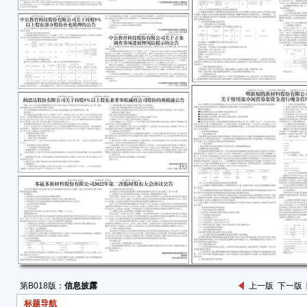
一、
中公
近日
其持
事项
（一
■
二、
截至
持质
■
公司
份除
定信
况良
强制
第B018版：
信息披露
上一版
下一版
持续
标题导航