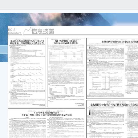
证券
育 公
中公
部分
本公
实、
遗漏