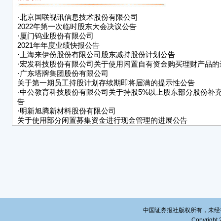
相关
·
北京国联视讯信息技术股份有限公司
三、
2022年第一次临时股东大会决议公告
·
厦门钨业股份有限公司
1、
2021年年度业绩快报公告
法冻
·
上海来伊份股份有限公司股东减持股份计划公告
·
宏发科技股份有限公司关于使用闲置自有资金购买理财产品的
2、
·
广东塔牌集团股份有限公司
特
关于第一期员工持股计划存续期即将届满的提示性公告
·
中公教育科技股份有限公司关于持股5%以上股东部分股份补
中公
告
·
明新旭腾新材料股份有限公司
二〇
关于使用部分闲置募集资金进行现金管理的进展公告
·
纳思达股份有限公司关于持股5%以上股东兼董事拟减持公司
证券
露公告
育 公
·
多氟多新材料股份有限公司2022年第二次临时股东大会决议公
中公
调查
本公
实、
中国证券报社版权所有，未经书面授
遗漏
Copyright 