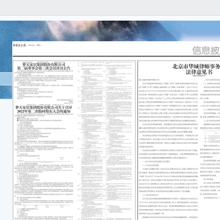
证券
格 公
债券
上海
关于
公