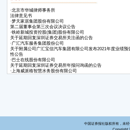
公司
·
北京市华城律师事务所
纳税
法律意见书
不影响
·
梦天家居集团股份有限公司
第二届董事会第三次会议决议公告
特
·
铁岭新城投资控股(集团)股份有限公司
关于延期回复深圳证券交易所关注函的公告
上海
·
广汇汽车服务集团股份公司
关于附属公司广汇宝信汽车集团有限公司发布2021年度业绩预
20
性公告
·
巴士在线股份有限公司
关于延期回复深圳证券交易所年报问询函的公告
·
上海威派格智慧水务股份有限公司
关于通过高新技术企业重新认定的
公告
·
山东华鹏玻璃股份有限公司关于法定代表人变更并取得营业执
·
露笑科技股份有限公司
关于《 中国证监会行政许可项目
审查一次反馈意见通知书》
之反馈意见回复的公告
·
浙江汇隆新材料股份有限公司
关于通过高新技术企业重新认定的
中国证券报社版权所有，未经书面授
公告
Copyright 