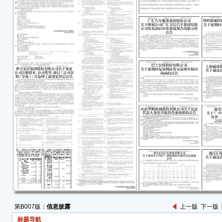
本公
任何
容的
上海
司”
局、
术企
企业
证书编
发证
有效
本次
的重
业再次
享受
第B007版：
信息披露
上一版
下一版
按1
标题导航