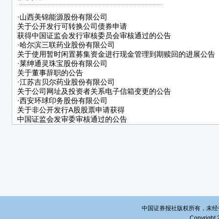
·
山西美锦能源股份有限公司
关于公开发行可转换公司债券申请
获得中国证监会发行审核委员会审核通过的公告
·
哈尔滨三联药业股份有限公司
关于使用暂时闲置募集资金进行现金管理到期赎回的进展公告
·
莱绅通灵珠宝股份有限公司
关于董事辞职的公告
·
江苏吉贝尔药业股份有限公司
关于公司网址及投资者关系电子信箱变更的公告
·
西安环球印务股份有限公司
关于非公开发行A股股票申请获得
中国证监会发审委审核通过的公告
·
一汽解放集团股份有限公司
关于2022年1月份产销快报的自愿性
信息披露公告
·
陕西煤业股份有限公司
2022年1月主要运营数据公告
·
浙江晨丰科技股份有限公司关于使用部分闲置募集资金购买理
公告
·
北方华创科技集团股份有限公司
关于2021年第三期超短期融资券兑付完成的公告
中国证券报社版权所有，未经书面授
·
宣城市华菱精工科技股份有限公司股东集中竞价减持股份计划
Copyright 