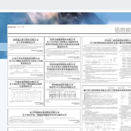
证券
放 公
一汽
关于
信息
本公