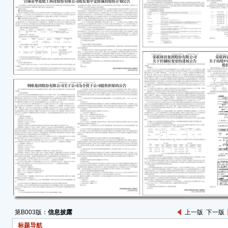
实、
遗漏
一汽
报数
■
注：
定期
特
一汽
董 
二〇
第B003版：
信息披露
上一版
下一版
标题导航