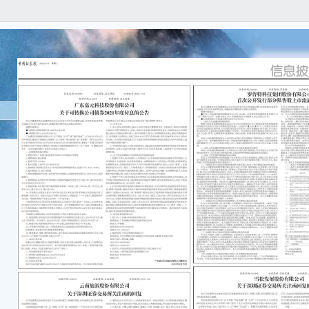
本公
任何
容的
重要
●本
一、