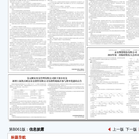
(一)
(二
峰国际
(三
股东
■
(四
的规
本次
持。
络投
法》
及《
(五
1、
第B061版：
信息披露
上一版
下一版
标题导航
2、