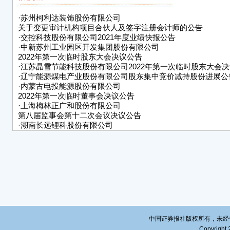
（二
·
苏州柯利达装饰股份有限公司
露的
关于变更审计机构项目合伙人及签字注册会计师的公告
√是
·
交控科技股份有限公司2021年度业绩快报公告
·
中新苏州工业园区开发集团股份有限公司
（三
2022年第一次临时股东大会决议公告
送转
·
江苏晶雪节能科技股份有限公司2022年第一次临时股东大会
·
辽宁能源煤电产业股份有限公司股东集中竞价减持股份进展公
□是
·
内蒙古电投能源股份有限公司
2022年第一次临时董事会决议公告
（四
·
上海梅林正广和股份有限公司
第八届监事会第十二次会议决议公告
中国
·
湖南长远锂科股份有限公司
人，
关于使用部分闲置募集资金暂时补充流动资金的公告
未来
发生
（五
无
三、
中国证券报社版权所有，未经书面授
（一
Copyright 