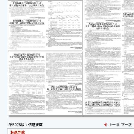
简称
138
来源
●集
截至
份13
半。
一、
■
上述
二、
（一
减持
集中
第B028版：
信息披露
上一版
下一版
■
标题导航