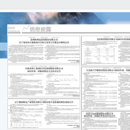
本公
内容
漏，
及连
重要
●大
减持