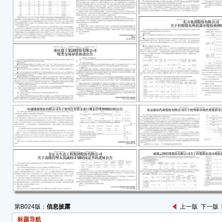
自20
内拟使
管理
用。
内容详
一、
期赎
公司
国工
行”
币结构
容详见
（ww
关于
告》（
截至
本金及
第B024版：
信息披露
上一版
下一版
如下
标题导航