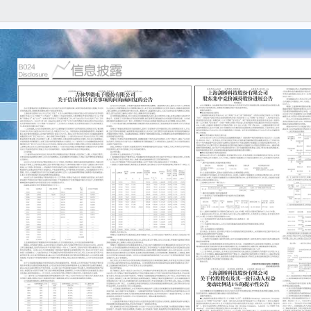
本公
任何
容的
恒盛
202
第二届
年第
使用