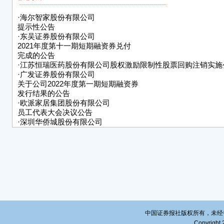
三、
其他
·
海尔智家股份有限公司
提示性公告
特
·
东吴证券股份有限公司
2021年度第十一期短期融资券兑付
欧派
完成的公告
·
江苏恒瑞医药股份有限公司股权激励限制性股票回购注销实施
20
·
广发证券股份有限公司
关于公司2022年度第一期短期融资券
发行结果的公告
·
欧派家居集团股份有限公司
员工代表大会决议公告
·
深圳华侨城股份有限公司
2022年1月主要业务经营情况公告
·
华能国际电力股份有限公司
关于超短期融资券发行的公告
·
中成进出口股份有限公司二〇二二年第一次临时股东大会决议
·
康美药业股份有限公司关于高管集中竞价减持股份数量过半暨
公告
·
海南机场设施股份有限公司关于下属子公司与深圳市三鑫科技
公司签订关联交易合同的公告
中国证券报社版权所有，未经书面授
Copyright 