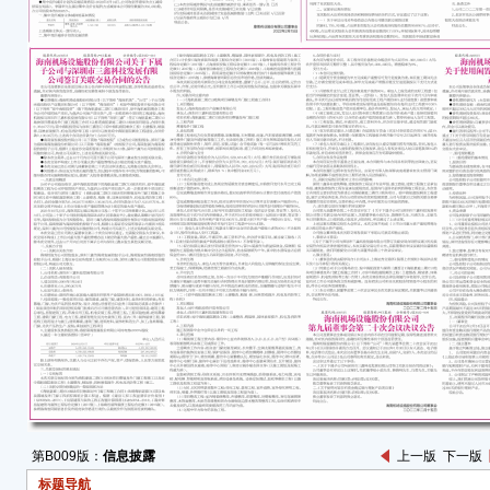
欧派
202
组织
11
本次
司第
工代
公司
代表
一、
公司
工的
利益
发展
二、
工持
参加
第B009版：
信息披露
上一版
下一版
强制
标题导航