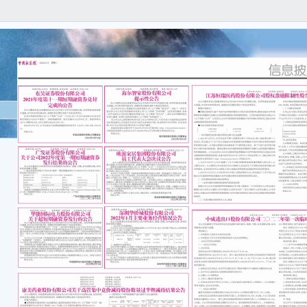
证券
居 公
欧派
员工
本公
任何
容的