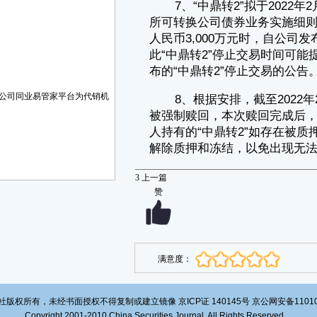
1、触发赎回情形
经中国证券监督管理委员会“证监许可[2018]1803号”文核准，安徽中
鼎密封件股份有限公司（以下简称 “公司”）于2019年3月8日公开发行了
1,200万张可转换公司债券，每张面值100元，发行总额12亿元。经深圳证
券交易所（以下简称“深交所”）“深证上[2019]165号”文同意，公司12亿元
可转换公司债券于2019年4月4日起在深交所挂牌交易，债券简称“中鼎转
公司同业易管家平台为代销机
2”，债券代码“127011”。“中鼎转2”转股期自2019年9月16日至2025年3月8
日。根据相关法律、法规和《安徽中鼎密封件股份有限公司公开发行可转
换公司债券募集说明书》（以下简称“《可转债募集说明书》”）的有关规
定，公司本次发行的可转债自2019年9月16日起可转换为公司股份，可转
债初始转股价格为11.99元/股。
因公司实施2018年年度权益分派，2019年5月31日可转债转股价调整
为11.79元/股。因公司实施2019年年度权益分派，2020年7月29日可转债
3
上一篇
转股价格整为11.59元/股。因公司实施2020年年度权益分派，2021年6月7
赞
日可转债转股价格调整为11.39元/股。
公司A股股票（股票简称：中鼎股份 股票代码：000887）自2022年
1月1日至2022年1月24日已经连续有十五个交易日收盘价格不低于“中鼎转
2”当期转股价格的130%，已经触发《可转债募集说明书》中约定的有条
件赎回条款。
满意度：
公司于2022年1月24日召开第八届董事会第十二次会议审议通过了
《关于提前赎回“中鼎转2”的议案》，同意行使“中鼎转2”有条件赎回权，
按照债券面值加当期应计利息的价格赎回在赎回登记日收市后在中国证券
版权所有，未经书面授权不得复制或建立镜像 京ICP证 140145号 京公网安备1101020
登记结算有限责任公司深圳分公司登记在册的全部未转股的“中鼎转2”。
Copyright 2001-2010 China Securities Journal. All Rights Reserved