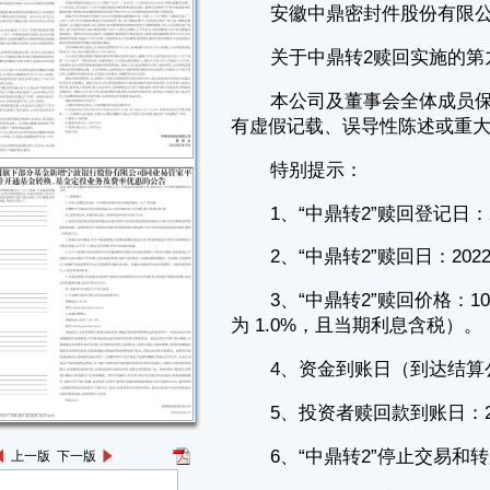
1、“中鼎转2”赎回登记日：2022年2月23日
2、“中鼎转2”赎回日：2022年2月24日
3、“中鼎转2”赎回价格：100.97元/张（含当期应计利息，当期年利率
为 1.0%，且当期利息含税）。
4、资金到账日（到达结算公司账户）：2022年3月1日
5、投资者赎回款到账日：2022年3月3日
6、“中鼎转2”停止交易和转股日：2022年2月24日
7、“中鼎转2”拟于2022年2月24日停止交易，但根据《深圳证券交易
所可转换公司债券业务实施细则》的相关规定，“中鼎转2”流通面值若少于
人民币3,000万元时，自公司发布相关公告三个交易日后将停止交易，因
此“中鼎转2”停止交易时间可能提前，敬请广大投资者及时关注公司届时发
布的“中鼎转2”停止交易的公告。
8、根据安排，截至2022年2月23日收市后仍未转股的“中鼎转2”，将
被强制赎回，本次赎回完成后，“中鼎转2”将在深圳证券交易所摘牌。持有
人持有的“中鼎转2”如存在被质押或被冻结的，建议在停止交易和转股日前
解除质押和冻结，以免出现无法转股而被赎回的情形。
风险提示：根据安排，截至2022年2月23日收市后尚未实施转股的“中
鼎转2”，将按照 100.97元/张的价格强制赎回，因目前二级市场价格与赎
回价格差异较大，投资者如未及时转股，可能面临损失，敬请投资者注意
上一版
下一版
投资风险。
一、赎回情况概述