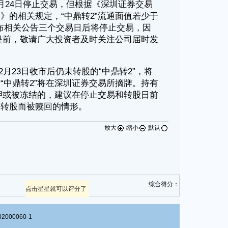
放大
缩小
默认
综合得分：
点击星星就可以评分了
00060-1