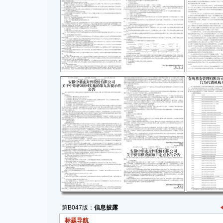
第B047版：
信息披露
标题导航