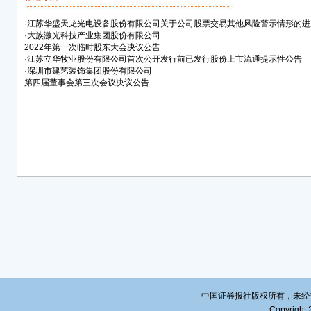
自公
·
江苏华盛天龙光电设备股份有限公司关于公司股票交易其他风险警示情形的进
润分
·
大族激光科技产业集团股份有限公司
2022年第一次临时股东大会决议公告
截至本
·
江苏立华牧业股份有限公司首次公开发行前已发行股份上市流通提示性公告
中有限
·
深圳市建艺装饰集团股份有限公司
本的7
第四届董事会第三次会议决议公告
司总股
为20
二、
（一
公开
公开
承诺
1、
静，
中心
鸣农
业”
中国证券报社版权所有，未经书面授
（以
Copyright 