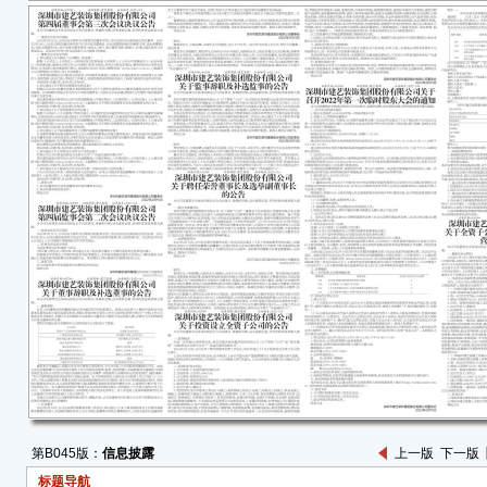
2、
除限售
68.
201
3、
期五
一、
（一
经中
牧业
许可﹝
公司
股（A
证券
司总股
总股本为
第B045版：
信息披露
上一版
下一版
（二
标题导航