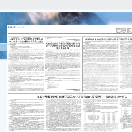
本公
实、
遗漏
特
1、
发行
月；