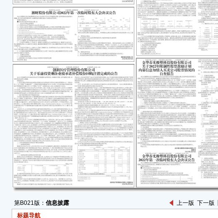
实、
遗漏
一、
科力
尔”或
二十
权的议
自有
约 7
驱控
23
证券报》
的《
号：2
公司
二次会
东大
第B021版：
信息披露
上一版
下一版
控系
标题导航