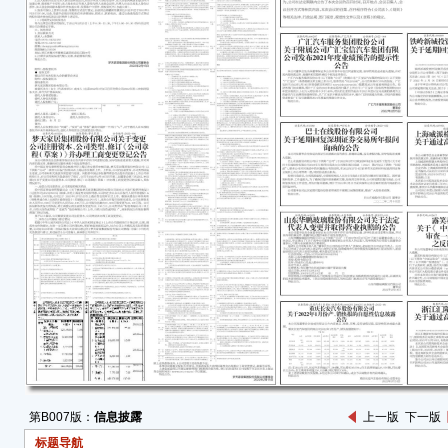
公司
股份
第 1
司就
于 2
券交
由于
现场
将延期
披露
《中
《证券
公司
定媒
并理
特
铁岭
第B007版：
信息披露
上一版
下一版
标题导航