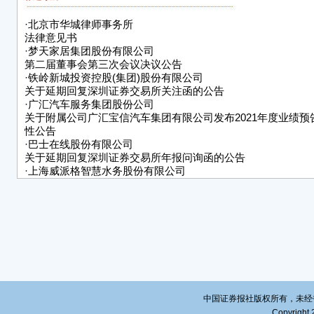
20
·
北京市华城律师事务所
法律意见书
·
梦天家居集团股份有限公司
第二届董事会第三次会议决议公告
·
铁岭新城投资控股(集团)股份有限公司
关于延期回复深圳证券交易所关注函的公告
·
广汇汽车服务集团股份公司
关于附属公司广汇宝信汽车集团有限公司发布2021年度业绩预
性公告
·
巴士在线股份有限公司
关于延期回复深圳证券交易所年报问询函的公告
·
上海威派格智慧水务股份有限公司
关于通过高新技术企业重新认定的
公告
·
山东华鹏玻璃股份有限公司关于法定代表人变更并取得营业执
·
露笑科技股份有限公司
关于《 中国证监会行政许可项目
审查一次反馈意见通知书》
之反馈意见回复的公告
·
浙江汇隆新材料股份有限公司
关于通过高新技术企业重新认定的
中国证券报社版权所有，未经书面授
公告
Copyright 