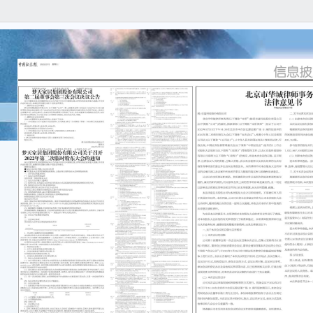
证券
城 公
铁岭
关于
■
铁岭
公司）