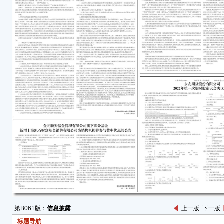
月。
●本
一、
根据
发的
开发行
号）
首次向
202
公司首
中：无
通股14
本次
限售
解除限
股，
21.
第B061版：
信息披露
上一版
下一版
通。
标题导航