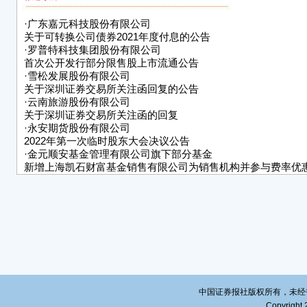
二、
·
广东嘉元科技股份有限公司
数量
关于可转换公司债券2021年度付息的公告
本次
·
罗普特科技集团股份有限公司
首次公开发行部分限售股上市流通公告
分限
·
雪松发展股份有限公司
司未
关于深圳证券交易所关注函回复的公告
的情
·
云南旅游股份有限公司
关于深圳证券交易所关注函的回复
三、
·
永安期货股份有限公司
2022年第一次临时股东大会决议公告
本次
·
金元顺安基金管理有限公司旗下部分基金
行限
新增上海凯石财富基金销售有限公司为销售机构并参与费率优
板上
市公
下：
（一
心技
作为
涛、
中国证券报社版权所有，未经书面授
转让
Copyright 