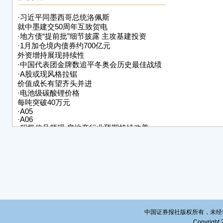
·
习近平同墨西哥总统洛佩斯
就中墨建交50周年互致贺电
·
地方债“提前批”细节披露 主攻基建投资
·
1月加仓境内债券约700亿元
外资增持展现持续性
·
中国代表团金牌数追平冬奥会历史最佳战绩
·
A股或现风格拉锯
价值成长有望齐头并进
·
电池级碳酸锂价格
每吨突破40万元
·
A05
·
A06
·
积极信号频现 房地产行业预期持续改善
·
无标题
·
无标题
·
无标题
·
无标题
·
无标题
中国证券报社版权所有，未经书面授
Copyright 