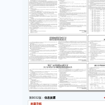
第B032版：
信息披露
标题导航