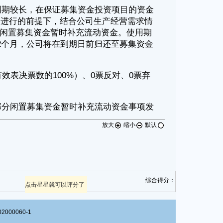
放大
缩小
默认
综合得分：
点击星星就可以评分了
00060-1