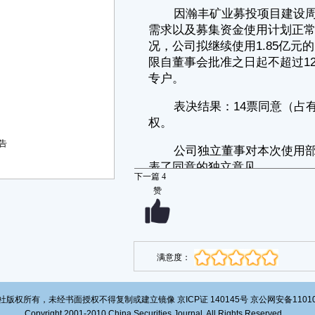
特此公告。
赤峰吉隆黄金矿业股份有限公司
董事会
2022年2月15日
证券代码：600988 证券简称：赤峰黄金 公告编号：2022-020
赤峰吉隆黄金矿业股份有限公司
第七届监事会第二次会议决议公告
本公司监事会及全体监事保证公告内容不存在虚假记载、误导性陈述
告
或者重大遗漏，并对其内容的真实性、准确性和完整性承担个别及连带责
任。
下一篇
4
赤峰吉隆黄金矿业股份有限公司（以下简称“公司”）第七届监事会第
赞
二次会议于2022年2月14日以通讯表决方式召开；本次会议应出席监事3
人，实际出席监事3人；本次会议的召集、召开符合《公司法》等有关法
律、行政法规、部门规章、规范性文件和《公司章程》的规定。经与会监
事审议，作出如下决议：
一、审议通过《关于使用部分闲置募集资金暂时补充流动资金的议
满意度：
案》
公司于2020年1月完成非公开发行股份收购吉林瀚丰矿业科技有限公
司（简称“瀚丰矿业”）100%股权并募集配套资金项目，募集资金总额5.10
版权所有，未经书面授权不得复制或建立镜像 京ICP证 140145号 京公网安备1101020
亿元，公司已向瀚丰矿业增资2.90亿元用于募投项目建设。2021年2月25
Copyright 2001-2010 China Securities Journal. All Rights Reserved