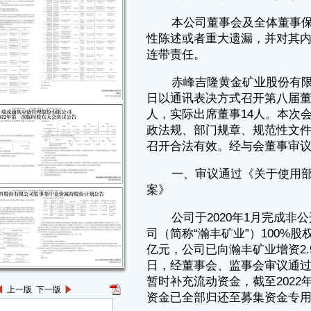
政法规、部门规章、规范性文件和《公司章程》的有关规定，本次会议的
召开合法有效。经与会董事审议，作出如下决议：
一、审议通过《关于使用部分闲置募集资金暂时补充流动资金的议
案》
公司于2020年1月完成非公开发行股份收购吉林瀚丰矿业科技有限公
司（简称“瀚丰矿业”）100%股权并募集配套资金项目，募集资金总额5.10
亿元，公司已向瀚丰矿业增资2.90亿元用于募投项目建设。2021年2月25
日，经董事会、监事会审议通过，同意公司使用2.00 亿元的闲置募集资金
暂时补充流动资金，截至2022年2月11日，上述临时补充流动资金的募集
资金已全部归还至募集资金专用账户。
因瀚丰矿业募投项目建设周期较长，在保证募集资金投资项目的资金
需求以及募集资金使用计划正常进行的前提下，结合公司生产经营需求情
况，公司拟继续使用1.85亿元的闲置募集资金暂时补充流动资金。使用期
限自董事会批准之日起不超过12个月，公司将在到期日前归还至募集资金
专户。
表决结果：14票同意（占有效表决票数的100%）、0票反对、0票弃
权。
公司独立董事对本次使用部分闲置募集资金暂时补充流动资金事项发
表了同意的独立意见。
公司本次使用部分闲置募集资金暂时补充流动资金具体情况详见公司
披露于指定媒体及上海证券交易所网站（www.sse.com.cn）的《关于使
上一版
下一版
用部分闲置募集资金暂时补充流动资金的公告》。