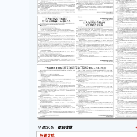
第B030版：
信息披露
标题导航