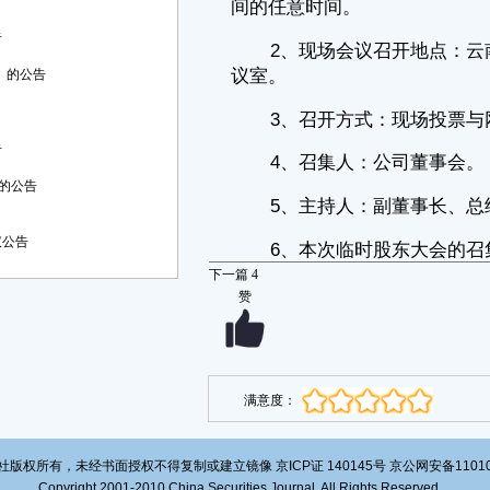
参加本次股东大会现场会议和网络投票的股东及股东代理人共
告
计 226 户，代表股份数量合计为912,463,196 股，占公司有表决权股份总
数1,645,801,952股（扣除公司已回购股份22,974,427股，下同）的
》的公告
55.4419 %。
2、现场会议出席情况：
参加本次股东大会现场会议的股东及股东代理人共6户，代表股份数
告
量合计为726,961,266股，占公司有表决权股份总数的44.1706%。
组的公告
3、网络投票情况：
通过网络投票出席本次股东大会的股东共 220户，代表股份数量合计
议公告
为
185,501,930 股，占公司有表决权股份总数的11.2712 %。
下一篇
4
赞
4、出席会议的中小股东情况：
出席会议的中小股东（中小股东指除公司的董事、监事、高级管理人
员外，单独或合计持股5%以下的股东；个旧锡都实业有限责任公司系公
司控股股东的控股股东云南锡业集团（控股）有限责任公司的一致行动
人，其持有公司股份5,909,801股，占公司有表决权股份总数的0.3591%；
满意度：
上述持股数量未单独计入中小投资者持股数量计算）共223户，代表有表
决权的股份数量合计为186,023,430股，占公司有表决权股份总数
的 11.3029 %。其中，通过现场投票的中小股东3户，代表有表决权的股
份数量合计为 521,500股，占公司有表决权股份总数的 0.0317%。通过网
版权所有，未经书面授权不得复制或建立镜像 京ICP证 140145号 京公网安备1101020
络投票的中小股东 220 户，代表有表决权的股份数量合计为
Copyright 2001-2010 China Securities Journal. All Rights Reserved