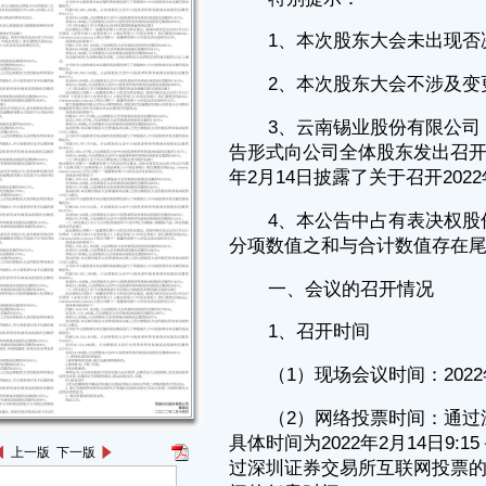
4、本公告中占有表决权股份总数的百分比例均保留4位小数，若其各
分项数值之和与合计数值存在尾差，均为四舍五入原因造成。
一、会议的召开情况
1、召开时间
（1）现场会议时间：2022年2月14日（星期一）15:00。
（2）网络投票时间：通过深圳证券交易所交易系统进行网络投票的
具体时间为2022年2月14日9:15－9:25、9:30－11:30、13:00－15:00；通
过深圳证券交易所互联网投票的具体时间为2022年2月14日9:15-15:00期
间的任意时间。
2、现场会议召开地点：云南省昆明市民航路471号云锡办公楼八楼会
议室。
3、召开方式：现场投票与网络投票相结合。
4、召集人：公司董事会。
5、主持人：副董事长、总经理杨奕敏女士。
6、本次临时股东大会的召集、召开程序符合《中华人民共和国公司
法》《深圳证券交易所股票上市规则》和《云南锡业股份有限公司章程》
的有关规定。
二、会议的出席情况
上一版
下一版
1、出席会议的总体情况：