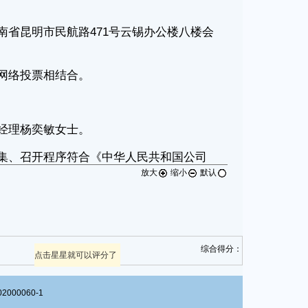
放大
缩小
默认
综合得分：
点击星星就可以评分了
00060-1