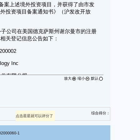
放大
缩小
默认
综合得分：
点击星星就可以评分了
00060-1