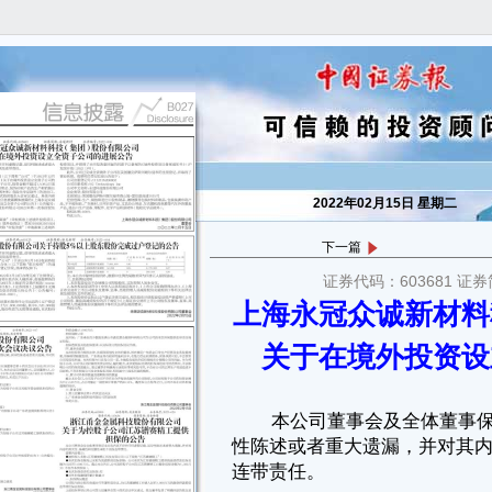
2022年02月15日 星期二
下一篇
证券代码：603681 证券
本公司董事会及全体董事保证本公告内容不存在任何虚假记载、误导
上海永冠众诚新材料
性陈述或者重大遗漏，并对其内容的真实性、准确性和完整性承担个别及
连带责任。
关于在境外投资设
一、对外投资概述
上海永冠众诚新材料科技（集团）股份有限公司（以下简称“公司”）
于2021年12月17日召开第三届董事会第二十二次会议，审议通过了《关于
在境外投资设立全资子公司的议案》，同意公司使用自有资金在美国投资
设立全资子公司，投资金额不超过1,536.2万美元，其成立后将主要从事各
类胶带产品、包装材料、日用品、装饰印刷产品的生产和销售以及根据企
业生产需求进行机器、零配件、化学产品和原材料（危险化学品除外）的