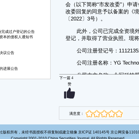
经营范围：生产、销售和进出口胶粘制品、缠绕膜等包装材料和制
品、包装装潢印刷产品、不干胶标贴、广告耗材、日用百货产品、文具办
公用品、车衣膜和改色膜等汽车外饰膜类产品，进出口生产设备、零配
件、化学产品和原材料（危险化学品除外）。
股权比例：100%
份完成过户登记的公告
特此公告。
资本的债权人通知书
上海永冠众诚新材料科技（集团）股份有限公司
董事会
决议公告
二〇二二年二月十五日
的进展公告
下一篇
4
赞
满意度：
版权所有，未经书面授权不得复制或建立镜像 京ICP证 140145号 京公网安备1101020
Copyright 2001-2010 China Securities Journal. All Rights Reserved