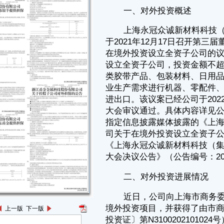
进出口。该议案已经公司于2022年1月4日召开的2022年第一次临时股东
大会审议通过。具体内容详见公司于2021年12月18日及2022年1月5日在
指定信息披露媒体披露的《上海永冠众诚新材料科技（集团）股份有限公
司关于在境外投资设立全资子公司的公告》（公告编号：2021-121）及
《上海永冠众诚新材料科技（集团）股份有限公司2022年第一次临时股东
大会决议公告》（公告编号：2022-001）。
二、对外投资进展情况
近日，公司向上海市商务委员会（以下简称“市商委”）申报核准上述
境外投资项目，并获得了由市商委颁发的《企业境外投资证书》（〔境外
投资证〕第N3100202101024号）；公司同时也向上海市发展和改革委员
会（以下简称“市发改委”）申请备案上述境外投资项目，并获得了由市发
改委回复的同意予以备案的《境外投资项目备案通知书》（沪发改开放
〔2022〕3号）。
此外，公司已完成全资境外子公司在美国德克萨斯州谢尔曼市的注册
登记，并取得了营业执照。现将相关登记信息公告如下：
公司注册登记号：1112135200002
公司注册名称：YG Technology Inc
公司中文名称：永冠科技股份有限公司
企业类型：股份有限公司
上一版
下一版
注册地址：美国德克萨斯州谢尔曼市南山姆·雷伯恩高速1815号