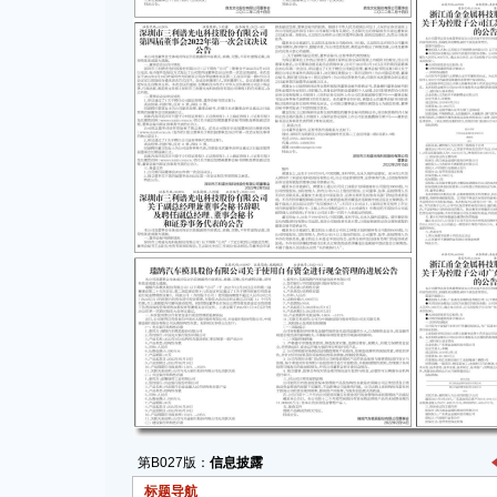
第B027版：
信息披露
标题导航