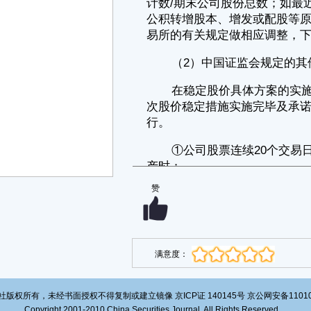
（二）稳定股价的具体措施
在稳定股价措施的启动条件满足时，公司及相关责任主体将根据公司
董事会或股东大会审议通过的稳定股价方案及时采取以下部分或全部措施
稳定公司股价：
（1）公司回购股票
稳定股价措施的启动条件成就之日起10个交易日内，公司应根据届时
有效的法律法规和本股价稳定预案召开董事会讨论稳定股价的具体方案，
并及时将董事会审议通过的回购方案对外披露。
公司董事会审议通过包括股票回购方案在内的稳定股价最终方案之日
起3个月内，公司以集中竞价交易方式、要约方式或证券监督管理部门认
可的其他方式依法向社会公众股东回购股票。公司回购股票应当确定合理
的价格区间，回购价格应为市场价格，回购价格区间上限高于董事会通过
回购股票决议前30个交易日公司股票交易均价的150%的，应当在回购方
赞
案中充分说明其合理性。
公司实施稳定股价预案时，拟用于回购资金应当为自筹资金。公司单
次用于回购股份的资金不低于上一会计年度经审计的归属于母公司所有者
的净利润的10%，但不高于上一个会计年度经审计的归属于母公司所有者
的净利润的20%；公司单一会计年度用以稳定股价的回购股份资金合计不
满意度：
超过上一会计年度经审计的归属于母公司所有者净利润的30%，超过上述
标准的，有关稳定股价措施在当年度不再继续实施，但如下一年度继续出
现需启动稳定股价措施的情形时，公司将继续按照上述原则执行稳定股价
预案。
版权所有，未经书面授权不得复制或建立镜像 京ICP证 140145号 京公网安备1101020
Copyright 2001-2010 China Securities Journal. All Rights Reserved