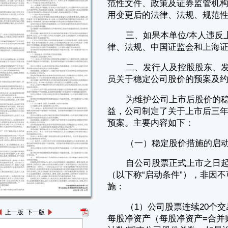
为维护公司上市后股价的稳定，保护广大投资者尤其是中小股民的利
益，公司制定了关于上市后三年内股价低于每股净资产时稳定公司股价的
预案。主要内容如下：
（一）稳定股价措施的启动条件
自公司股票正式上市之日起三年内，若公司股票发生下列情形之一时
（以下称“启动条件”），非因不可抗力因素所致，公司将启动股价稳定措
施：
（1）公司股票连续20个交易日的收盘价低于公司最近一期经审计的
每股净资产（每股净资产=合并财务报表中期末归属于母公司股东权益合
计数/期末公司股份总数；如最近一期审计基准日后，因利润分配、资本
公积转增股本、增发或配股等原因进行除权、除息的，须按照上海证券交
易所的有关规定做相应调整，下同）；
（2）中国证监会规定的其他条件。
在稳定股价具体方案的实施期间内，若出现以下任一情形，则视为本
次股价稳定措施实施完毕及承诺履行完毕，已公告的稳定股价方案终止执
行。
①公司股票连续20个交易日收盘价均高于最近一期经审计的每股净资
产时；
②继续回购或增持公司股份将导致公司股权分布不符合上市条件。
上一版
下一版
本轮稳定股价方案终止后，若公司股票自上市之日起三年内再次触发
稳定股价预案启动情形的，将按前款规定启动下一轮稳定股价预案。