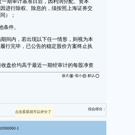
放大
缩小
默认
综合得分：
点击星星就可以评分了
00060-1