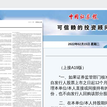
2022年02月15日 星期二
（上接A19版）
“一、如果证券监管部门核准发行人首次公开发行股票并上市事项，
自发行人股票上市之日起12个月内，本单位/本人不转让或者委托他人管
理本单位/本人直接或间接持有的发行人首次公开发行股票前已发行的股
份，也不由发行人回购该部分股份。
二、在本单位/本人持股期间，若股份锁定和减持的法律、法规、规
范性文件、政策及证券监管机构的要求发生变化，则本单位/本人承诺适
用变更后的法律、法规、规范性文件、政策及证券监管机构的要求。
三、如果本单位/本人违反上述承诺内容的，本单位/本人将按照法
律、法规、中国证监会和上海证券交易所的相关规定承担法律责任。”
二、发行人及控股股东、发行人董事（独立董事除外）及高级管理人
员关于稳定公司股价的预案及约束措施