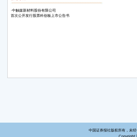
第一
·
中触媒新材料股份有限公司
首次公开发行股票科创板上市公告书
一、
本公
市公
公告
依法
上海
市及
证。
本公
交易所网
说明
理性
本公
涉及
文。
中国证券报社版权所有，未经书面授
Copyright 