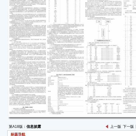
辽宁
保荐
■
新疆
大成国
二〇
特
中触
媒”、
年2
投资
因素
决策
本上
出现
舍五
第A18版：
信息披露
上一版
下一版
标题导航