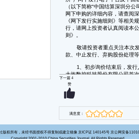
部分不得参与网下及网上申购。具体剔除情况请见附表“配售对象初步询
价报价情况”中被标注为“高价剔除”的部分。
2、发行人和保荐机构（主承销商）根据初步询价结果，综合考虑发
行人所处行业、可比公司估值水平、市场情况、募集资金需求及承销风险
等因素，协商确定本次发行价格为76.56元/股，网下发行不再进行累计投
标询价。
投资者请按此价格在2022年2月16日（T日）进行网上和网下申购，
申购时无需缴付申购资金。本次网下发行申购日与网上申购日同为2022年
2月16日（T日），其中网下申购时间为09:30-15:00，网上申购时间为
09:15-11:30，13:00-15:00。
3、本次发行的价格不高于剔除最高报价后网下投资者报价的中位数
和加权平均数，以及剔除最高报价后通过公开募集方式设立的证券投资基
金（以下简称“公募基金”）、全国社会保障基金（以下简称“社保基
下一篇
4
金”）、基本养老保险基金（以下简称“养老金”）、根据《企业年金基金管
赞
理办法》设立的企业年金基金（以下简称“企业年金基金”）和符合《保险
资金运用管理办法》等规定的保险资金（以下简称“保险资金”）的报价中
位数和加权平均数的孰低值。
本次发行不安排向其他外部投资者的战略配售。依据本次发行价格，
保荐机构相关子公司不参与战略配售。最终，本次发行不向战略投资者定
满意度：
向配售。初始战略配售与最终战略配售股数的差额210万股将回拨至网下
发行。
4、本次发行最终采用网下向符合条件的投资者询价配售（以下简
版权所有，未经书面授权不得复制或建立镜像 京ICP证 140145号 京公网安备1101020
称“网下发行”）及网上向持有深圳市场非限售A股股份和非限售存托凭证
Copyright 2001-2010 China Securities Journal. All Rights Reserved