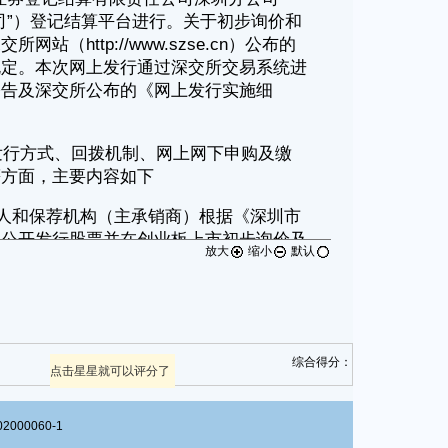
放大
缩小
默认
综合得分：
点击星星就可以评分了
00060-1