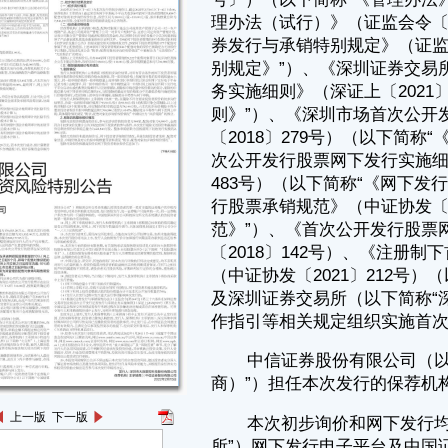
483号）（以下简称“《网下发行实施细则》”）、《注册制下首次公开发
行股票承销规范》（中证协发〔2021〕213号）（以下简称“《承销规
范》”）、《首次公开发行股票网下投资者管理细则》（中证协发
〔2018〕142号）、《注册制下首次公开发行股票网下投资者管理规则》
（中证协发〔2021〕212号）（以下简称“《网下投资者管理规则》”）以
及深圳证券交易所（以下简称“深交所”）有关股票发行上市规则和最新操
作指引等相关规定组织实施首次公开发行股票并拟在创业板上市。
中信证券股份有限公司（以下简称“中信证券”或“保荐机构（主承销
商）”）担任本次发行的保荐机构（主承销商）。
本次初步询价和网下发行均通过深圳证券交易所（以下简称“深交
所”）网下发行电子平台及中国证券登记结算有限责任公司深圳分公司
（以下简称“中国结算深圳分公司”）登记结算平台进行。关于初步询价和
网下申购的详细内容，请查阅深交所网站（http://www.szse.cn）公布的
《网下发行实施细则》等相关规定。本次网上发行通过深交所交易系统进
行，请网上投资者认真阅读本公告及深交所公布的《网上发行实施细
则》。
敬请投资者重点关注本次发行方式、回拨机制、网上网下申购及缴
款、中止发行、弃购股份处理等方面，主要内容如下
1、初步询价结束后，发行人和保荐机构（主承销商）根据《深圳市
大族数控科技股份有限公司首次公开发行股票并在创业板上市初步询价及
推介公告》（以下简称“《初步询价及推介公告》”）规定的剔除规则，在
剔除不符合要求投资者报价的初步询价结果后，协商一致将拟申购价格高
于93.50元/股（含93.50元/股）的配售对象全部剔除。以上过程共剔除123
上一版
下一版
个配售对象，对应剔除的拟申购总量为78,140万股，占本次初步询价剔除
不符合要求投资者报价后拟申购数量总和7,700,980万股的1.0147%。剔除