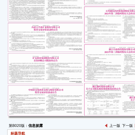
重要
●浙
公司”
司股份
公司股
法轮候
司股份
近日
上海
（20
院协助
公司
447
一、
■
本次
第B020版：
信息披露
上一版
下一版
二、
标题导航