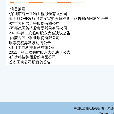
下：
·
信息披露
■
·
深圳市海王生物工程股份有限公司
关于非公开发行股票发审委会议准备工作告知函回复的公告
截至
·
益丰大药房连锁股份有限公司
量为4
·
万邦德医药控股集团股份有限公司
99.
2021年第二次临时股东大会决议公告
的公司
·
内蒙古兴业矿业股份有限公司
数量的
股票交易异常波动的公告
·
浙江中晶科技股份有限公司
冻结的
2021年第三次临时股东大会决议公告
股份数
·
旷达科技集团股份有限公司
首次回购公司股份的公告
公司
·
浙江瀚叶股份有限公司
及时
关于公司股东股份被轮候冻结的公告
《中
·
中国黄金集团黄金珠宝股份有限公司
上海
股票交易异常波动公告
媒体
特
浙江
中国证券报社版权所有，未经书面授
20
Copyright 