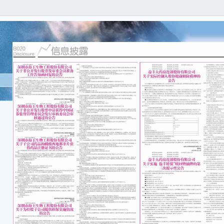
证券
编号：2
浙江
关于
本公
任何
容的