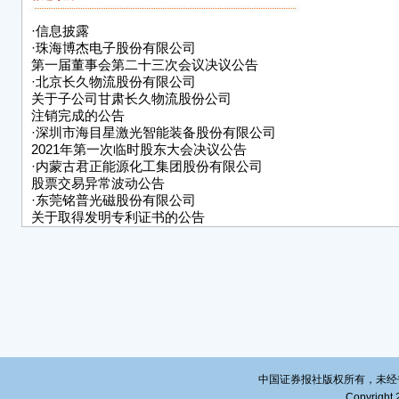
注册
·
信息披露
成立
·
珠海博杰电子股份有限公司
营业
第一届董事会第二十三次会议决议公告
·
北京长久物流股份有限公司
经营
关于子公司甘肃长久物流股份公司
（含
注销完成的公告
·
深圳市海目星激光智能装备股份有限公司
务；
2021年第一次临时股东大会决议公告
主体
·
内蒙古君正能源化工集团股份有限公司
于20
股票交易异常波动公告
依法
·
东莞铭普光磁股份有限公司
容开
关于取得发明专利证书的公告
和限
·
中国太平洋保险（集团）股份有限公司
关于董事任职资格获中国银保监会核准的公告
特
·
北京康辰药业股份有限公司
关于完成工商变更登记并换发营业执照的公告
·
东方证券股份有限公司关于
向专业投资者公开发行次级公司债券获得中国证监会注册批复
北京
·
安徽江南化工股份有限公司
20
关于延期回复深圳证券交易所重组问询函的公告
中国证券报社版权所有，未经书面授
Copyright 