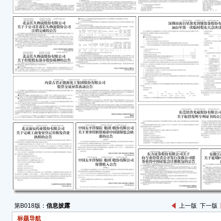
北京
202
202
通过
详见公
的《
公告
近日
北京
变更
名称
统一社
类型
市）
住所
第B018版：
信息披露
上一版
下一版
法定
标题导航