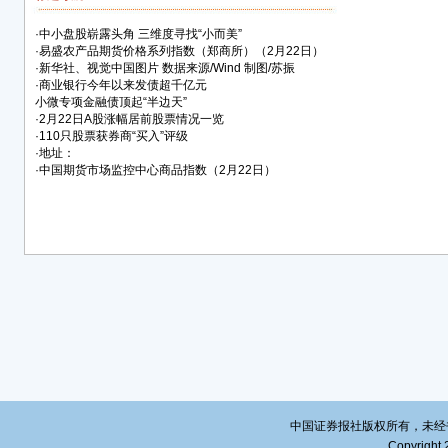
·
中小盘股崭露头角 三维度寻找“小而美”
·
易盛农产品期货价格系列指数（郑商所）（2月22日）
·
新华社、视觉中国图片 数据来源/Wind 制图/苏振
·
商业银行今年以来发债超千亿元
小微专项金融债顶起“半边天”
·
2月22日A股涨幅居前股票情况一览
·
110只股票获券商“买入”评级
·
地址：
·
中国期货市场监控中心商品指数（2月22日）
中国证券报社版权所有，未经书面授
Copyright 