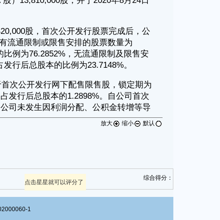
放大
缩小
默认
综合得分：
点击星星就可以评分了
00060-1