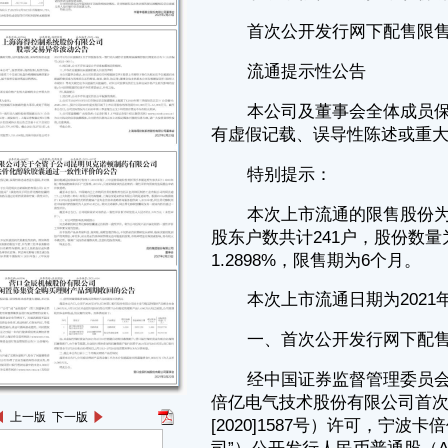
本次上市流通的限售股份为首次公开发行网下发行限售股，解除限售
股东户数共计241户，股份数量为712,343股，占发行后总股本的
1.2898%，限售期为6个月。
本次上市流通日期为2021年2月24日。
一、首次公开发行网下配售股份概况
经中国证券监督管理委员会（以下简称“证监会”）《关于同意宁波卡
倍亿电气技术股份有限公司首次公开发行股票注册的批复》（证监许可
[2020]1587号）许可，宁波卡倍亿电气技术股份有限公司（以下简称“公
司”）公开发行人民币普通股（A 股）13,810,000股，并于2020年8月24日
在深圳证券交易所上市交易。
首次公开发行前总股本41,420,000股，首次公开发行股票完成后，公
司总股本为55,230,000股，其中有流通限制或限售安排的股票数量为
42,132,343股, 占发行后总股本的比例为76.2852%，无流通限制及限售安
排的股票数量为13,097,657股, 占发行后总股本的比例为23.7148%。
本次上市流通的限售股属于首次公开发行网下配售限售股，锁定期为
6个月，股份数量为712,343股，占发行后总股本的1.2898%。自公司首次
公开发行股票限售股形成至今，公司未发生因利润分配、公积金转增等导
致股本数量变动的情况。
二、申请解除股份限售股东履行承诺情况
上一版
下一版
本次上市流通的限售股为公司首次公开发行网下配售限售股，网下发
行部分采用比例限售方式，网下投资者承诺其获配股票的限售期限为自发