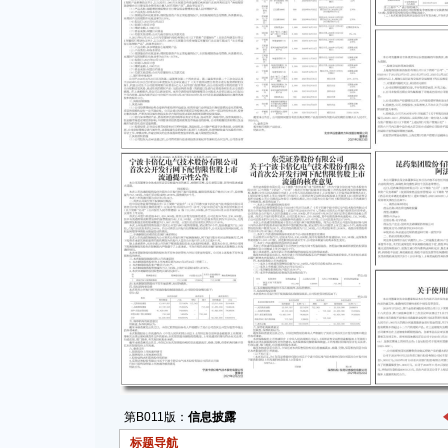
第B011版：
信息披露
标题导航