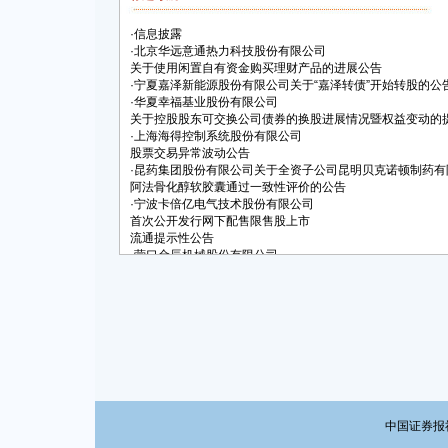
·
信息披露
·
北京华远意通热力科技股份有限公司
关于使用闲置自有资金购买理财产品的进展公告
·
宁夏嘉泽新能源股份有限公司关于“嘉泽转债”开始转股的公
·
华夏幸福基业股份有限公司
关于控股股东可交换公司债券的换股进展情况暨权益变动的
·
上海海得控制系统股份有限公司
股票交易异常波动公告
·
昆药集团股份有限公司关于全资子公司昆明贝克诺顿制药有
阿法骨化醇软胶囊通过一致性评价的公告
·
宁波卡倍亿电气技术股份有限公司
首次公开发行网下配售限售股上市
流通提示性公告
·
营口金辰机械股份有限公司
关于使用闲置募集资金购买理财产品到期收回的公告
中国证券报社