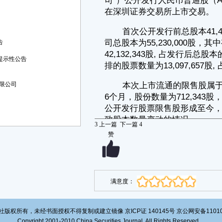
行人首次公开发行并上市之日起6个月。
除上述承诺外，本次申请上市的网下配售限售股股东无其他特别承
诺。截至本公告日，持有公司网下配售限售股的股东在限售期内严格遵守
了上述承诺，不存在相关承诺未履行影响本次限售股上市流通的情况。
告
本次申请解除股份限售的股东均不存在非经营性占用公司资金的情
形，公司对上述股东不存在违规担保的情形。
提示性公告
三、本次解除限售股份的上市流通安排
1. 本次解除限售股份的上市流通日期为2021年2月24日（星期三）。
限公司
2. 本次解除限售股东户数共计241户。
3. 本次解除限售股份数量为712,343股，占发行后总股本的
1.2898%。
3
上一篇
下一篇
4
4、本次申请解除股份限售的具体情况如下：
赞
■
注：本次解除限售股份不存在被质押、冻结的情形。
四、股权结构变动表
满意度：
本次首次公开发行网下配售限售股解除限售后，公司股份变动情况如
下：
版权所有，未经书面授权不得复制或建立镜像 京ICP证 140145号 京公网安备1101020
单位：股
Copyright 2001-2010 China Securities Journal. All Rights Reserved