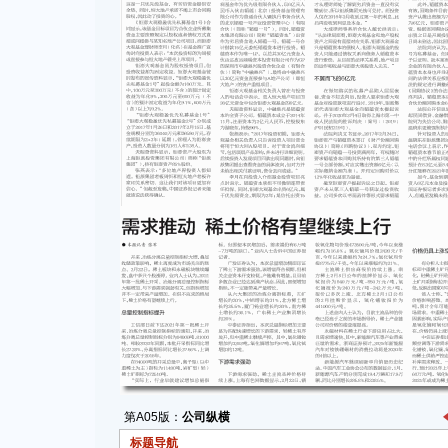
第A05版：
公司纵横
标题导航