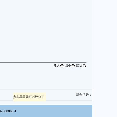
放大
缩小
默认
综合得分：
点击星星就可以评分了
00060-1