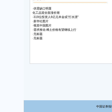
·
供需缺口明显
化工品迎全面涨价潮
·
319位投资人6亿元本金或“打水漂”
·
新华社图片
·
视觉中国图片
·
需求推动 稀土价格有望继续上行
·
无标题
·
无标题
中国证券报社