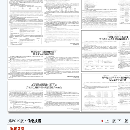
定，
●经
至本
息。
●敬
风险
一、
公司股
202
累计达
的有
二、
（一
经公
常，
第B019版：
信息披露
上一版
下一版
（二
标题导航