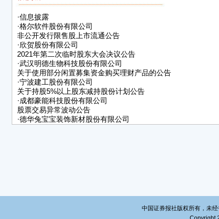
经公
·
信息披露
面问
·
格尔软件股份有限公司
东、
非公开发行限售股上市流通公告
波动
·
欣贺股份有限公司
息，
2021年第二次临时股东大会决议公告
·
武汉明德生物科技股份有限公司
组、
关于使用部分闲置募集资金购买理财产品的公告
（三
·
宁波建工股份有限公司
关于持股5%以上股东减持股份计划公告
经公
·
成都豪能科技股份有限公司
要澄
股票交易异常波动公告
概念
·
德华兔宝宝装饰新材股份有限公司
2020年度业绩快报
（四
·
北京键凯科技股份有限公司
关于开立理财产品专用结算账户的公告
20
预增公
到68
刊载于
司指
（公告
中国证券报社版权所有，未经书面授
Copyright 