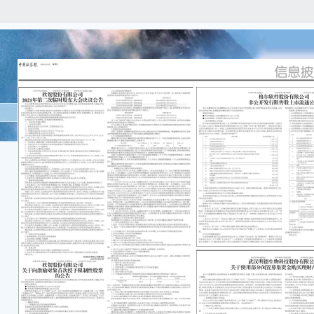
本公
任何
容的
重要
●成
股票
23.