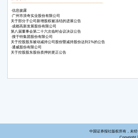
更
·
信息披露
·
广州市浪奇实业股份有限公司
一、
关于部分子公司新增股权被冻结的进展公告
·
成都高新发展股份有限公司
1、
第八届董事会第二十六次临时会议决议公告
·
搜于特集团股份有限公司
■
关于控股股东被动减持公司股份暨减持股份达到1%的公告
·
通威股份有限公司
注：
关于控股股东股份质押的更正公告
通威
日。
除上
将加
事项
谅解
特
通威
董
中国证券报社版权所有，未经书面授
二〇
Copyright 