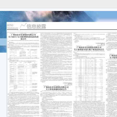
股票
份 公
通威
关于
本公
任何
容的