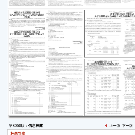
20
称“
（ww
券日
告》（
质押起
日。
对公
（ww
券日
更
一、
1、
■
注：
通威
第B050版：
信息披露
上一版
下一版
日。
标题导航