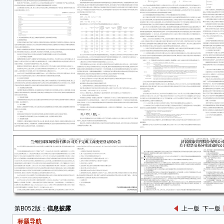
过2
● 
不存
一、
济民
票已连
19日
达到
规定
二、
公司
的事
1、
公司
的研
第B052版：
信息披露
上一版
下一版
部经
标题导航