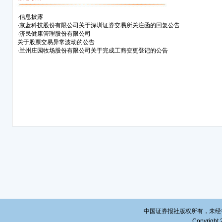
的重
·
信息披露
2、
·
京蓝科技股份有限公司关于深圳证券交易所关注函的回复公告
·
济民健康管理股份有限公司
公司
关于股票交易异常波动的公告
会《
·
兰州庄园牧场股份有限公司关于完成工商变更登记的公告
股票的
发行
推进，
经公
述之
人不
事项
公司
入等
三、
1、
公司股
中国证券报社版权所有，未经书面授
续三
Copyright 