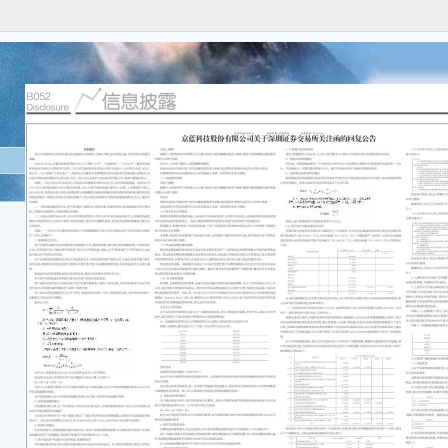
本公
任何
容的
重要
●公司
月2