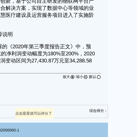
放大
缩小
默认
综合得分：
点击星星就可以评分了
00060-1