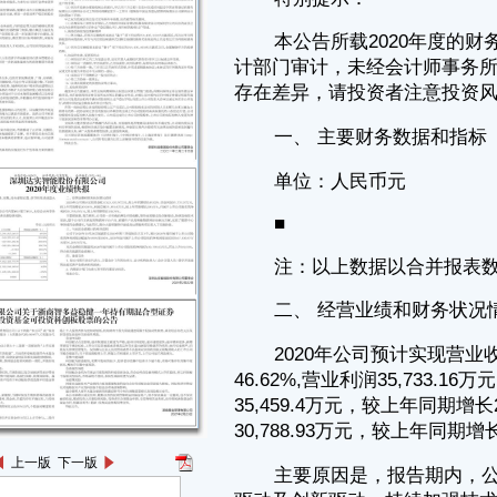
■
注：以上数据以合并报表数据填列。
二、 经营业绩和财务状况情况说明
2020年公司预计实现营业收入323,431.56万元，较上年同期增长
46.62%,营业利润35,733.16万元，较上年同期增长204.08%，利润总额
35,459.4万元，较上年同期增长205.01%，归属于上市公司股东的净利润
30,788.93万元，较上年同期增长189.79%。
主要原因是，报告期内，公司进一步明确品牌及市场战略，坚持良知
驱动及创新驱动，持续加强技术创新，基于公司自主研发的物联网平台产
品、软硬件产品及智能物联网综合解决方案，实现了数据中心等领域的业
绩增长，与此同时，部分大型智慧医疗建设及运营服务项目进入了实施阶
段。
三、 与前次业绩预计的差异说明
公司于2020年10月24日披露的《2020年第三季度报告正文》中，预
计2020年度归属于上市公司股东的净利润变动幅度为180%至200%，2020
年度归属于上市公司股东的净利润变动区间为27,430.87万元至34,288.58
万元。
本次业绩快报披露的2020年度归属于上市公司股东的净利润为
30,788.93万元，同比上升189.79%，符合前次披露的业绩预计。
上一版
下一版
四、 备查文件