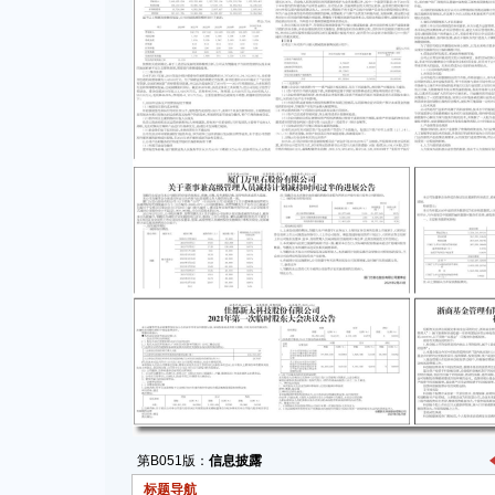
第B051版：
信息披露
标题导航