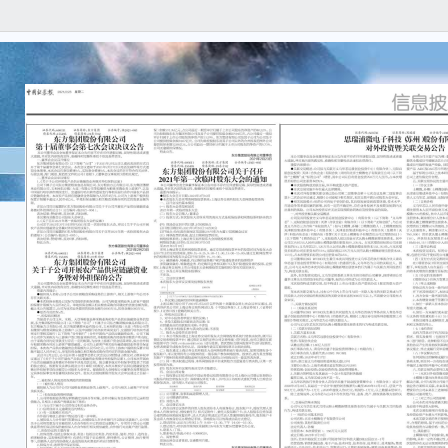
本公
任何
容的
重要
●关
业投
津）