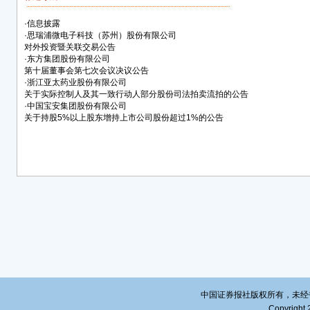
（有
投资
·
信息披露
启航
·
思瑞浦微电子科技（苏州）股份有限公司
对外投资暨关联交易公告
与士
·
东方集团股份有限公司
津联
第十届董事会第七次会议决议公告
技中
·
浙江亚太药业股份有限公司
关于实际控制人及其一致行动人部分股份司法拍卖流拍的公告
（有
·
中国宝安集团股份有限公司
司之
关于持股5%以上股东增持上市公司股份超过1%的公告
投资
公司以
元，
以1,
元，
航以3
元，
公司
义乌
理中
关联
中国证券报社版权所有，未经书面授
微新
Copyright 