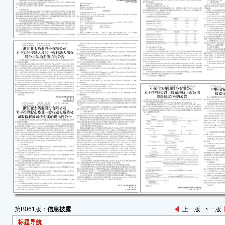
限责任
其中
后标
●本
组。
●本
●本
第十
过，
股东
●相
续发
素的
预期
法实
一、
第B061版：
信息披露
上一版
下一版
公司
标题导航