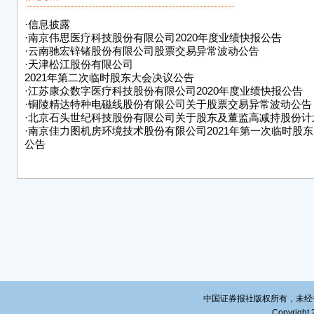
经常性
35.
·
信息披露
281
·
南京伟思医疗科技股份有限公司2020年度业绩快报公告
元，同
·
云南驰宏锌锗股份有限公司股票交易异常波动公告
·
天津松江股份有限公司
20
2021年第二次临时股东大会决议公告
积极
·
江苏康众数字医疗科技股份有限公司2020年度业绩快报公告
·
铜陵精达特种电磁线股份有限公司关于股票交易异常波动公告
动的
·
北京石头世纪科技股份有限公司关于股东及董监高减持股份计
销量
·
南京佳力图机房环境技术股份有限公司2021年第一次临时股
本，
公告
（二
的主
1、
长44
44.
净利润
营业
品的
经营
中国证券报社版权所有，未经书面授
Copyright 