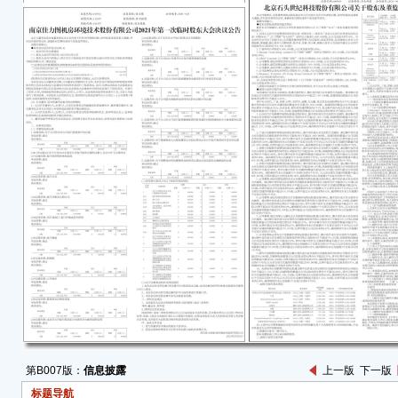
一、
单
■
注
1.
2.
未经
据若
二、
（一
响经
202
长18
43.
44.
第B007版：
信息披露
上一版
下一版
元，同
标题导航