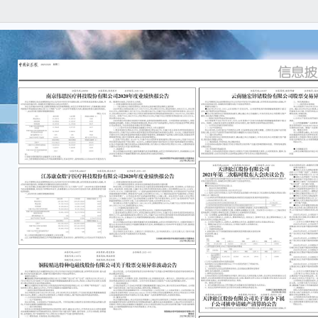
本公
任何
容的
本公
据，
疗科技
报告